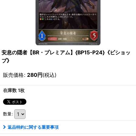
安息の隠者【BR・プレミアム】{BP15-P24}《ビショッ
プ》
販売価格
:
280
円
(税込)
在庫数 1枚
数量
:
返品特約に関する重要事項