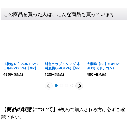
この商品を買った人は、こんな商品も買っています
〔状態A-〕ベルエンジ
緋色のラブ・ソング 木
大槻唯【SL】{CP02-
ェル(EVOLVE)【GR】
村夏樹(EVOLVE)【GR・
SL11}《ドラゴン》
{BP01-160}《ニュート
プレミアム】{ECP02-
450
円
(税込)
120
円
(税込)
480
円
(税込)
ラル》
P29}《ナイトメア》
【商品の状態について】
※初めて購入される方は必ずご確
認下さい。