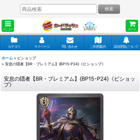
検索
メニュー
カート
カテゴリ
マイページ
問い合わせ
ご利用案内
店頭受取について
ホーム
>
ビショップ
>
安息の隠者【BR・プレミアム】{BP15-P24}《ビショップ》
安息の隠者【BR・プレミアム】{BP15-P24}《ビショッ
プ》