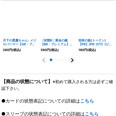
月下の悪魔ちゃん♪ メジ
〔状態B〕黄金の鐘
招来の狐(トークン)
ロパーマー【GR・プレ
【BR・プレミアム】
【PR】{PR-377}《ビシ
ミアム】{ECP01-P29}
{BP18-P48}《ビショッ
ョップ》
280
円
(税込)
580
円
(税込)
180
円
(税込)
《ビショップ》
プ》
【商品の状態について】
※初めて購入される方は必ずご確
認下さい。
●カードの状態表記についての詳細は
こちら
●スリーブの状態表記についての詳細は
こちら