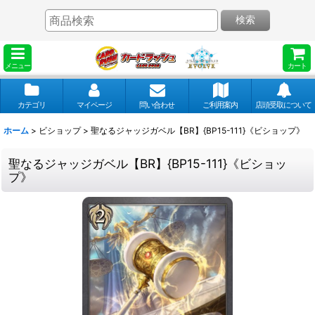
検索
メニュー
カート
カテゴリ
マイページ
問い合わせ
ご利用案内
店頭受取について
ホーム
>
ビショップ
>
聖なるジャッジガベル【BR】{BP15-111}《ビショップ》
聖なるジャッジガベル【BR】{BP15-111}《ビショッ
プ》