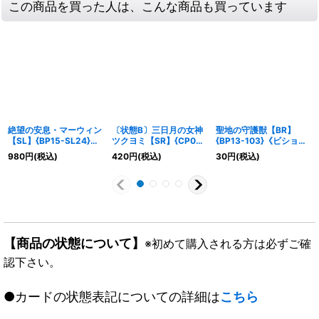
この商品を買った人は、こんな商品も買っています
絶望の安息・マーウィン
〔状態B〕三日月の女神
聖地の守護獣【BR】
【SL】{BP15-SL24}
ツクヨミ【SR】{CP03-
{BP13-103}《ビショッ
《ビショップ》
115}《ビショップ》
プ》
980
円
(税込)
420
円
(税込)
30
円
(税込)
【商品の状態について】
※初めて購入される方は必ずご確
認下さい。
●カードの状態表記についての詳細は
こちら