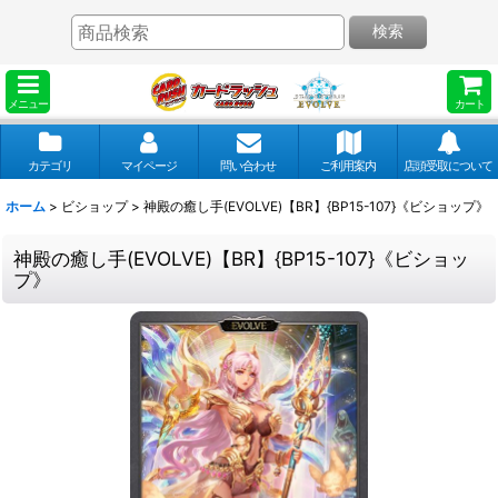
検索
メニュー
カート
カテゴリ
マイページ
問い合わせ
ご利用案内
店頭受取について
ホーム
>
ビショップ
>
神殿の癒し手(EVOLVE)【BR】{BP15-107}《ビショップ》
神殿の癒し手(EVOLVE)【BR】{BP15-107}《ビショッ
プ》