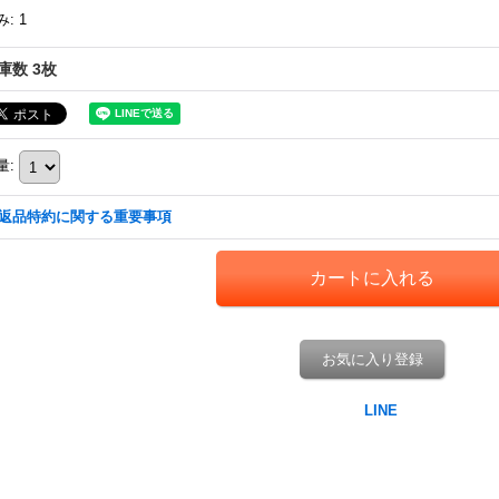
み
:
1
庫数 3枚
量
:
返品特約に関する重要事項
お気に入り登録