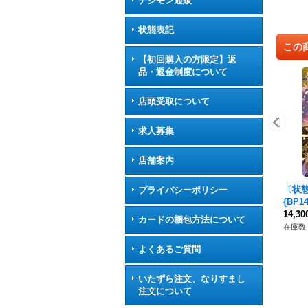
デジモン通販
状態表記
この
【初回購入の方限定】返
品・返金制度について
店頭受取について
求人募集
店舗案内
〔状態
プライバシーポリシー
{BP
14,3
カードの梱包方法について
在庫数 
よくあるご質問
いたずら注文、なりすまし
注文について