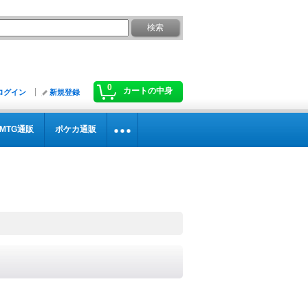
0
カートの中身
ログイン
新規登録
MTG通販
ポケカ通販