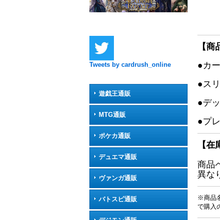
【商
●カ
Tweets by cardrush_online
●ス
遊戯王通販
●デ
MTG通販
●プ
ポケカ通販
【在
デュエマ通販
商品
異な
ヴァンガ通販
※商品
バトスピ通販
で購入