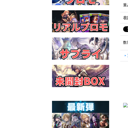
重
在
数