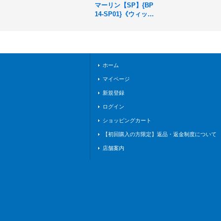
マーリン【SP】{BP
14-SP01}《ウィッ
チ》
ホーム
マイページ
新規登録
ログイン
ショッピングカート
【初回購入の方限定】返品・返金制度について
店舗案内