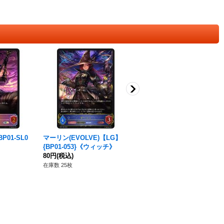
01-SL0
マーリン(EVOLVE)【LG】
マーリン(EVOLVE)【SL】{B
{BP01-053}《ウィッチ》
P01-SL09}《ウィッチ》
80円
(税込)
180円
(税込)
在庫数 25枚
在庫数 7枚