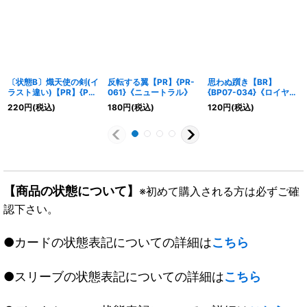
〔状態B〕熾天使の剣(イ
反転する翼【PR】{PR-
思わぬ躓き【BR】
ラスト違い)【PR】{PR-
061}《ニュートラル》
{BP07-034}《ロイヤ
340}《ニュートラル》
ル》
220
円
(税込)
180
円
(税込)
120
円
(税込)
【商品の状態について】
※初めて購入される方は必ずご確
認下さい。
●カードの状態表記についての詳細は
こちら
●スリーブの状態表記についての詳細は
こちら