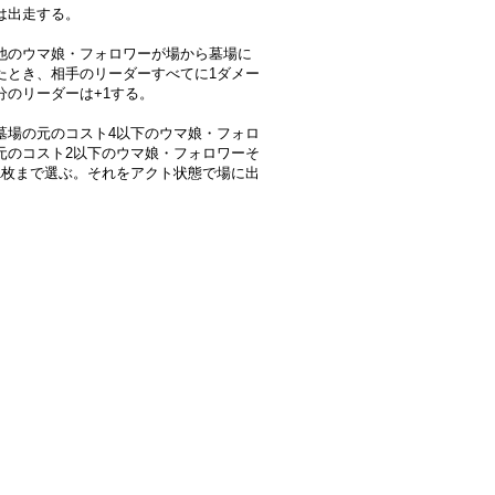
は出走する。
他のウマ娘・フォロワーが場から墓場に
たとき、相手のリーダーすべてに1ダメー
分のリーダーは+1する。
墓場の元のコスト4以下のウマ娘・フォロ
元のコスト2以下のウマ娘・フォロワーそ
1枚まで選ぶ。それをアクト状態で場に出