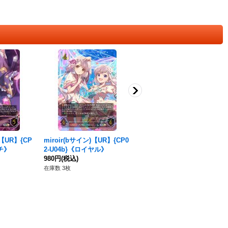
【UR】{CP
miroir(bサイン)【UR】{CP0
UNICUS(bサイン)【UR】{C
ッチ》
2-U04b}《ロイヤル》
P02-U13b}《ニュートラル》
980円
(税込)
780円
(税込)
在庫数 3枚
在庫数 7枚