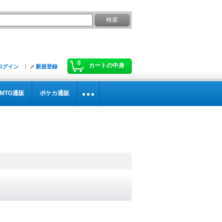
0
カートの中身
ログイン
新規登録
MTG通販
ポケカ通販