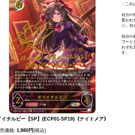
：これ
自分の
置かれ
ジ。自
自分の
ワーと
れぞれ
す。
イチルビー【SP】{ECP01-SP19}《ナイトメア》
売価格
:
1,980円
(税込)