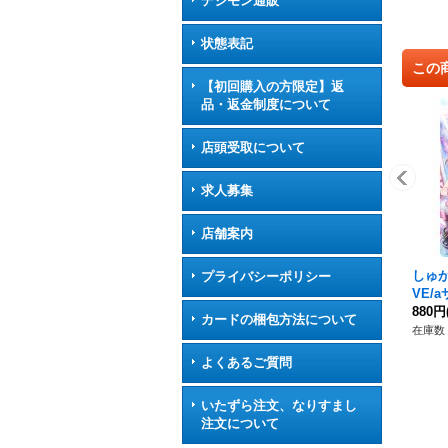
デジモン通販
状態表記
この
【初回購入の方限定】返
品・返金制度について
店頭受取について
求人募集
店舗案内
しゅが
プライバシーポリシー
VE/a
12a
880円
カードの梱包方法について
在庫数 
よくあるご質問
いたずら注文、なりすまし
注文について