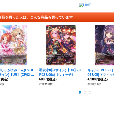
商品を買った人は、こんな商品も買っています
しゅが☆みーん(EVOL
羽衣小町(aサイン)【UR】{C
キャル(EVOLVE)
サイン)【UR】{CP02-U
P02-U06a}《ウィッチ》
04-U05}《ウィ
}《ビショップ》
(税込)
680円
(税込)
4,980円
(税込)
2枚
在庫数 8枚
在庫数 1枚