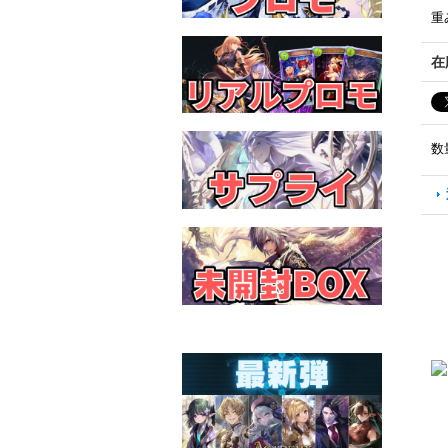
重
在
数