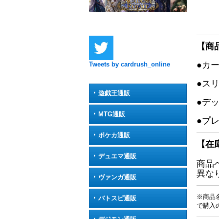
【商
●カ
Tweets by cardrush_online
●ス
遊戯王通販
●デ
MTG通販
●プ
ポケカ通販
【在
デュエマ通販
商品
異な
ヴァンガ通販
※商品
バトスピ通販
で購入