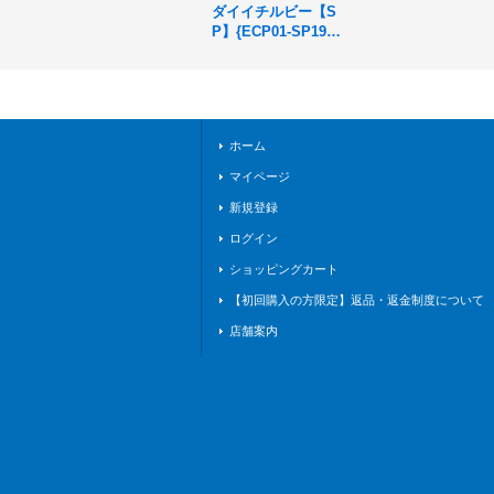
ダイイチルビー【S
P】{ECP01-SP19}
《ナイトメア》
ホーム
マイページ
新規登録
ログイン
ショッピングカート
【初回購入の方限定】返品・返金制度について
店舗案内