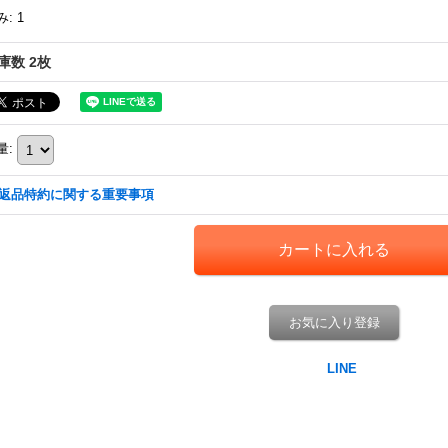
み
:
1
庫数 2枚
量
:
返品特約に関する重要事項
お気に入り登録