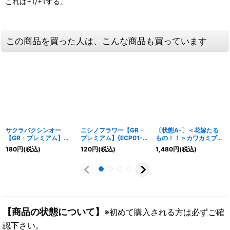
これは+1/+1する。
この商品を買った人は、こんな商品も買っています
サクラバクシンオー
ニシノフラワー【GR・
〔状態A-〕＜花嫁たる
【GR・プレミアム】
プレミアム】{ECP01-
もの！！＞カワカミプリ
{ECP01-P03}《エル
P19}《ドラゴン》
ンセス(リーダー)【-】
180
円
(税込)
120
円
(税込)
1,480
円
(税込)
フ》
{CP01-LD03}《ウィッ
チ》
【商品の状態について】
※初めて購入される方は必ずご確
認下さい。