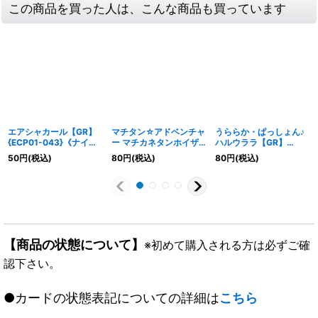
この商品を買った人は、こんな商品も買っています
エアシャカール【GR】
マチタン☆アドベンチャ
うららか・ぱっしょん♪
{ECP01-043}《ナイト
ー マチカネタンホイザ
ハルウララ【GR】
メア》
【GR】{ECP01-041}
{ECP01-005}《エル
50
円
(税込)
80
円
(税込)
80
円
(税込)
《ナイトメア》
フ》
【商品の状態について】
※初めて購入される方は必ずご確
認下さい。
●カードの状態表記についての詳細は
こちら