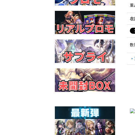
重
在
数