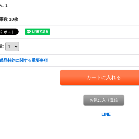
み
:
1
庫数 10枚
量
:
返品特約に関する重要事項
お気に入り登録