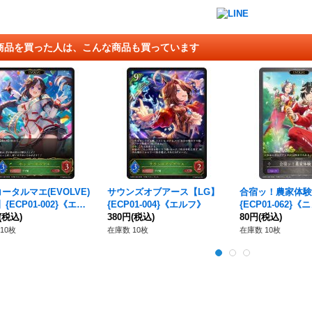
商品を買った人は、こんな商品も買っています
ータルマエ(EVOLVE)
サウンズオブアース【LG】
合宿ッ！農家体験
{ECP01-002}《エル
{ECP01-004}《エルフ》
{ECP01-062}
(税込)
380円
(税込)
ル》
80円
(税込)
10枚
在庫数 10枚
在庫数 10枚