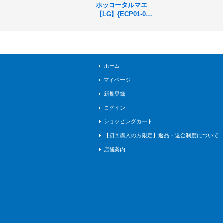
ホッコータルマエ
【LG】{ECP01-001}
《エルフ》
ホーム
マイページ
新規登録
ログイン
ショッピングカート
【初回購入の方限定】返品・返金制度について
店舗案内