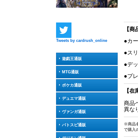
【商
●カ
Tweets by cardrush_online
●ス
遊戯王通販
●デ
MTG通販
●プ
ポケカ通販
【在
デュエマ通販
商品
異な
ヴァンガ通販
※商品
バトスピ通販
で購入