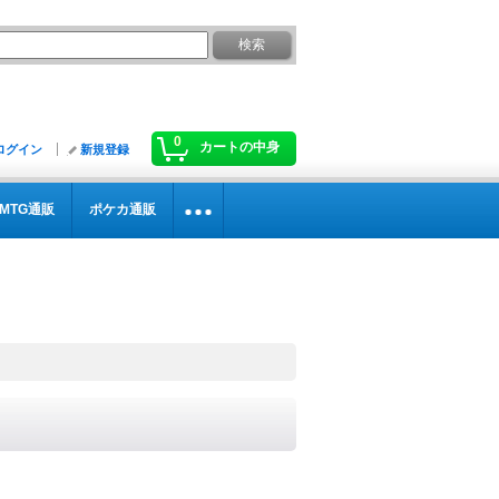
0
カートの中身
ログイン
新規登録
MTG通販
ポケカ通販