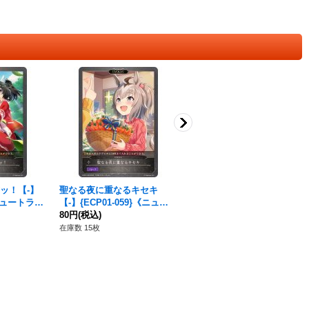
ッ！【-】
聖なる夜に重なるキセキ
ライフ・オンライン 砂塚あ
《ニュートラ
【-】{ECP01-059}《ニュー
きら【LG】{ECP02-039}
トラル》
80円
(税込)
《ドラゴン》
80円
(税込)
在庫数 15枚
在庫数 43枚