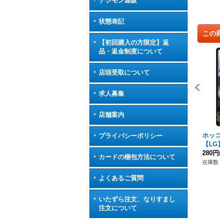
デジモン通販
状態表記
この
【初回購入の方限定】返
品・返金制度について
店頭受取について
求人募集
店舗案内
ホッコ
プライバシーポリシー
【LG】
フ》
280円
カードの梱包方法について
在庫数 
よくあるご質問
いたずら注文、なりすまし
注文について