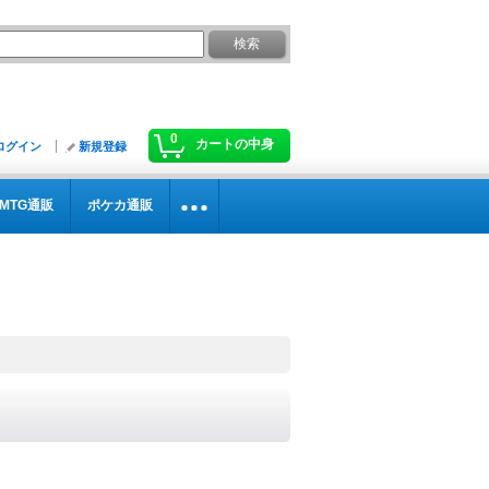
0
カートの中身
ログイン
新規登録
MTG通販
ポケカ通販