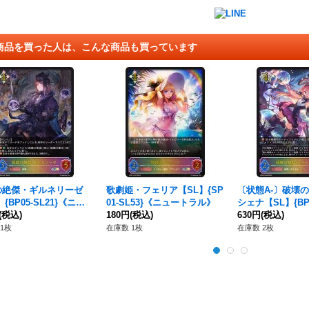
商品を買った人は、こんな商品も買っています
の絶傑・ギルネリーゼ
歌劇姫・フェリア【SL】{SP
〔状態A-〕破壊
{BP05-SL21}《ニュ
01-SL53}《ニュートラル》
シェナ【SL】{BP0
ラル》
(税込)
180円
(税込)
《ウィッチ》
630円
(税込)
1枚
在庫数 1枚
在庫数 2枚