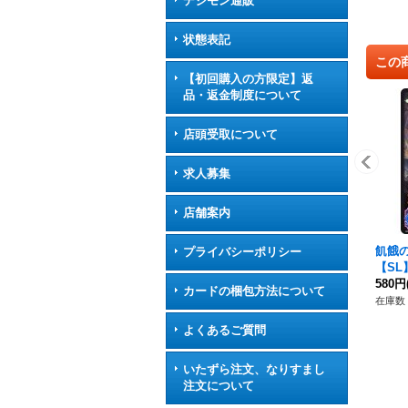
デジモン通販
状態表記
この
【初回購入の方限定】返
品・返金制度について
店頭受取について
求人募集
店舗案内
飢餓
プライバシーポリシー
【SL】
ート
580円
カードの梱包方法について
在庫数 
よくあるご質問
いたずら注文、なりすまし
注文について