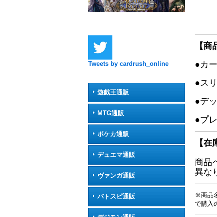
【商
●カ
Tweets by cardrush_online
●ス
遊戯王通販
●デ
MTG通販
●プ
ポケカ通販
【在
デュエマ通販
商品
異な
ヴァンガ通販
※商品
バトスピ通販
で購入