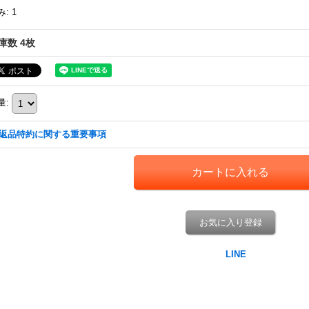
み
:
1
庫数 4枚
量
:
返品特約に関する重要事項
お気に入り登録