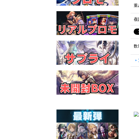
重
在
数