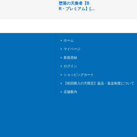
堕落の天奏者【B
R・プレミアム】{B
P13-P28}《ニュート
ラル》
ホーム
マイページ
新規登録
ログイン
ショッピングカート
【初回購入の方限定】返品・返金制度について
店舗案内