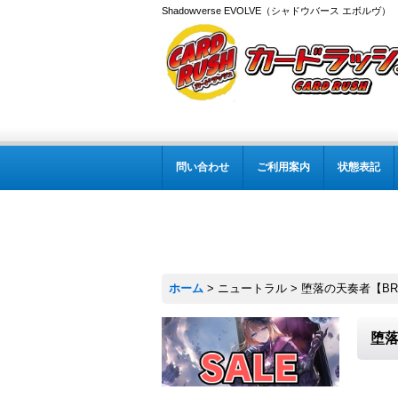
Shadowverse EVOLVE（シャドウバース エボルヴ
問い合わせ
ご利用案内
状態表記
ホーム
>
ニュートラル
>
堕落の天奏者【BR
堕落