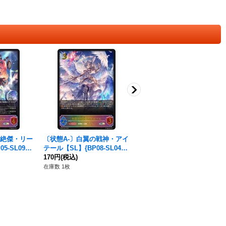
の絶傑・リー
〔状態A-〕白翼の戦神・アイ
〔状態A-〕飢餓の絶傑・ギル
5-SL09}
テール【SL】{BP08-SL04}
ネリーゼ【SL】{BP05-SL2
《ロイヤル》
170円
(税込)
1}《ニュートラル》
530円
(税込)
在庫数 1枚
在庫数 1枚