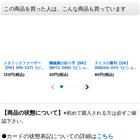
この商品を買った人は、こんな商品も買っています
メタリックファーザー
機械腕の祈り手【BR】
テミスの審判【GR】
【PR】{PR-337}《ビシ
{BP12-099}《ビショッ
{EBD04-011}《ビショ
ョップ》
プ》
ップ》
120
円
(税込)
30
円
(税込)
80
円
(税込)
【商品の状態について】
※初めて購入される方は必ずご確
認下さい。
●カードの状態表記についての詳細は
こちら