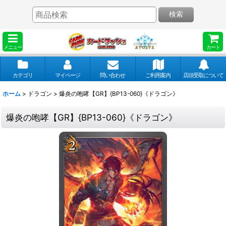
検索
メニュー
カート
カテゴリ
マイページ
問い合わせ
ご利用案内
店頭受取について
ホーム
>
ドラゴン
>
爆炎の咆哮【GR】{BP13-060}《ドラゴン》
爆炎の咆哮【GR】{BP13-060}《ドラゴン》