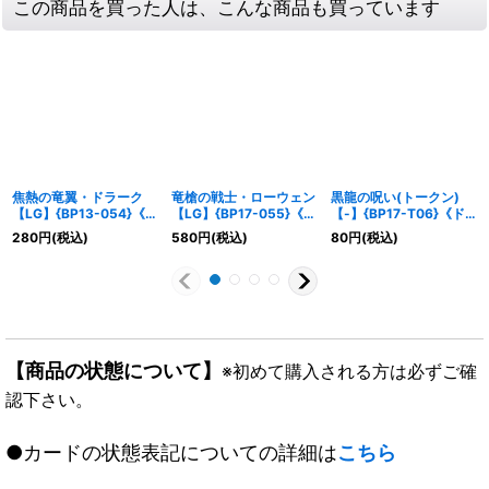
この商品を買った人は、こんな商品も買っています
焦熱の竜翼・ドラーク
竜槍の戦士・ローウェン
黒龍の呪い(トークン)
【LG】{BP13-054}《ド
【LG】{BP17-055}《ド
【-】{BP17-T06}《ド
ラゴン》
ラゴン》
ラゴン》
280
円
(税込)
580
円
(税込)
80
円
(税込)
【商品の状態について】
※初めて購入される方は必ずご確
認下さい。
●カードの状態表記についての詳細は
こちら