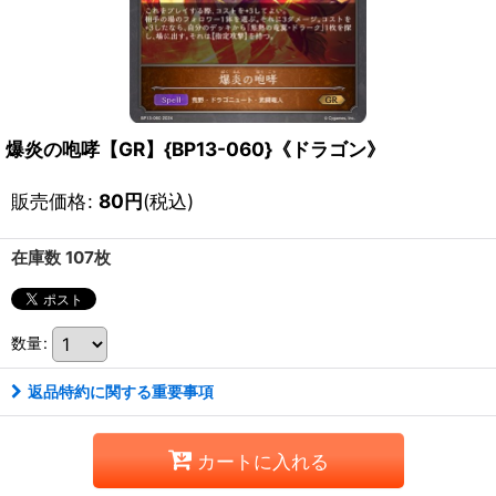
爆炎の咆哮【GR】{BP13-060}《ドラゴン》
販売価格
:
80
円
(税込)
在庫数 107枚
数量
:
返品特約に関する重要事項
カートに入れる