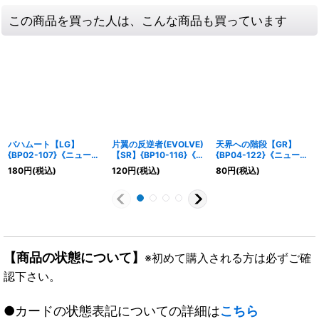
この商品を買った人は、こんな商品も買っています
バハムート【LG】
片翼の反逆者(EVOLVE)
天界への階段【GR】
{BP02-107}《ニュート
【SR】{BP10-116}《ニ
{BP04-122}《ニュート
ラル》
ュートラル》
ラル》
180
円
(税込)
120
円
(税込)
80
円
(税込)
【商品の状態について】
※初めて購入される方は必ずご確
認下さい。
●カードの状態表記についての詳細は
こちら