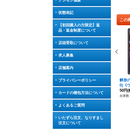
デジモン通販
状態表記
この
【初回購入の方限定】返
品・返金制度について
店頭受取について
求人募集
店舗案内
解放の
プライバシーポリシー
0}《
50円
(
カードの梱包方法について
在庫数 
よくあるご質問
いたずら注文、なりすまし
注文について