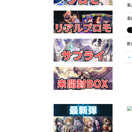
重
在
数