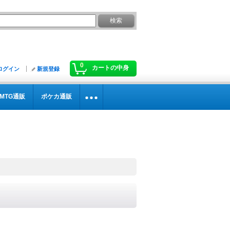
0
カートの中身
ログイン
新規登録
MTG通販
ポケカ通販