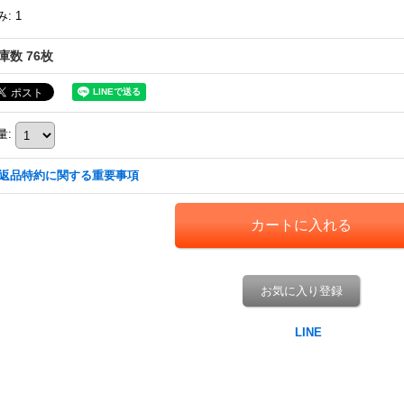
み
:
1
庫数 76枚
量
:
返品特約に関する重要事項
お気に入り登録