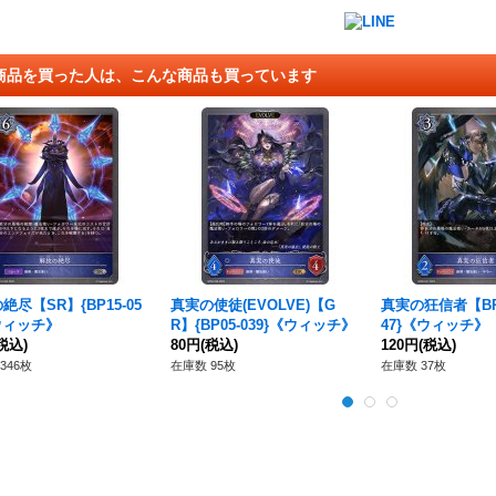
商品を買った人は、こんな商品も買っています
絶尽【SR】{BP15-05
真実の使徒(EVOLVE)【G
真実の狂信者【BR】
ウィッチ》
R】{BP05-039}《ウィッチ》
47}《ウィッチ》
税込)
80円
(税込)
120円
(税込)
346枚
在庫数 95枚
在庫数 37枚