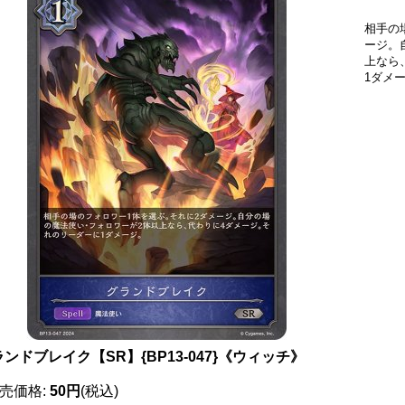
相手の
ージ。
上なら
1ダメ
ンドブレイク【SR】{BP13-047}《ウィッチ》
売価格
:
50円
(税込)