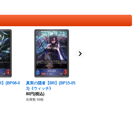
{BP08-0
真実の隠者【BR】{BP15-05
真実の使徒【GR】{BP05-03
3}《ウィッチ》
8}《ウィッチ》
80円
(税込)
80円
(税込)
在庫数 69枚
在庫数 243枚