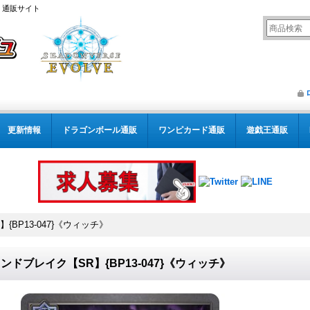
） 通販サイト
更新情報
ドラゴンボール通販
ワンピカード通販
遊戯王通販
{BP13-047}《ウィッチ》
ンドブレイク【SR】{BP13-047}《ウィッチ》