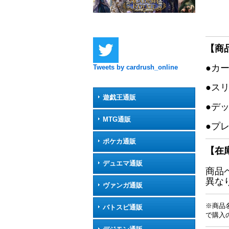
【商
●カ
Tweets by cardrush_online
●ス
遊戯王通販
●デ
MTG通販
●プ
ポケカ通販
【在
デュエマ通販
商品
異な
ヴァンガ通販
※商品
バトスピ通販
で購入