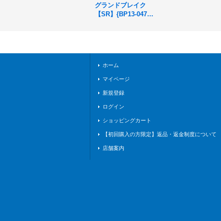
グランドブレイク
【SR】{BP13-047}
《ウィッチ》
ホーム
マイページ
新規登録
ログイン
ショッピングカート
【初回購入の方限定】返品・返金制度について
店舗案内