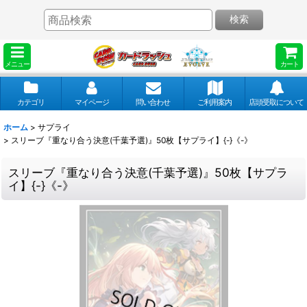
検索
メニュー
カート
カテゴリ
マイページ
問い合わせ
ご利用案内
店頭受取について
ホーム
>
サプライ
>
スリーブ『重なり合う決意(千葉予選)』50枚【サプライ】{-}《-》
スリーブ『重なり合う決意(千葉予選)』50枚【サプラ
イ】{-}《-》