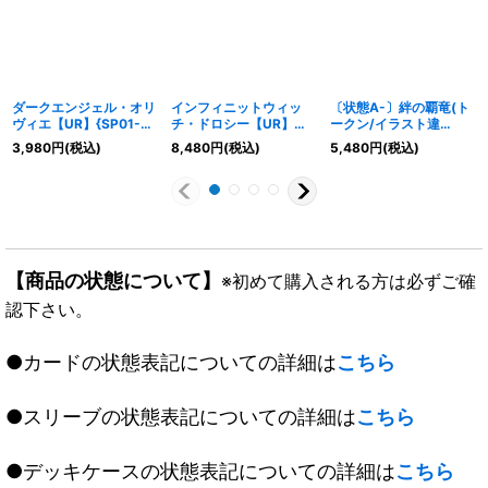
ダークエンジェル・オリ
インフィニットウィッ
〔状態A-〕絆の覇竜(ト
ヴィエ【UR】{SP01-
チ・ドロシー【UR】
ークン/イラスト違
U29}《ニュートラル》
{BP12-U03}《ウィッ
い/GCS千葉)【PR】
3,980
円
(税込)
8,480
円
(税込)
5,480
円
(税込)
チ》
{PR-345}《ドラゴン》
【商品の状態について】
※初めて購入される方は必ずご確
認下さい。
●カードの状態表記についての詳細は
こちら
●スリーブの状態表記についての詳細は
こちら
●デッキケースの状態表記についての詳細は
こちら