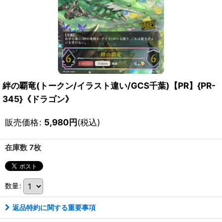
絆の覇竜(トークン/イラスト違い/GCS千葉)【PR】{PR-
345}《ドラゴン》
販売価格
:
5,980
円
(税込)
在庫数 7枚
数量
:
返品特約に関する重要事項