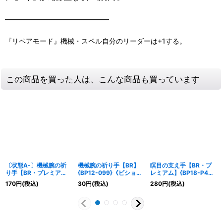
―――――――――――――――
『リペアモード』機械・スペル自分のリーダーは+1する。
この商品を買った人は、こんな商品も買っています
〔状態A-〕機械腕の祈
機械腕の祈り手【BR】
瞑目の支え手【BR・プ
り手【BR・プレミア
{BP12-099}《ビショッ
レミアム】{BP18-P46}
ム】{BP12-P19}《ビシ
プ》
《ビショップ》
170
円
(税込)
30
円
(税込)
280
円
(税込)
ョップ》