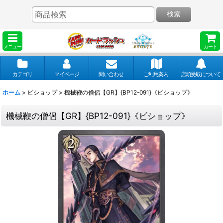
検索
メニュー
カート
カテゴリ
マイページ
問い合わせ
ご利用案内
店頭受取について
ホーム
>
ビショップ
>
機械鞭の僧侶【GR】{BP12-091}《ビショップ》
機械鞭の僧侶【GR】{BP12-091}《ビショップ》