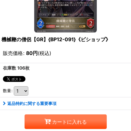
機械鞭の僧侶【GR】{BP12-091}《ビショップ》
販売価格
:
80
円
(税込)
在庫数 106枚
数量
:
返品特約に関する重要事項
カートに入れる