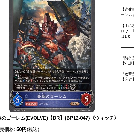
【進化
ーレム
【土の
ロワー
は1タ
―――
『防御
【守護
『攻撃
【突進
のゴーレム(EVOLVE)【BR】{BP12-047}《ウィッチ》
売価格
:
50円
(税込)