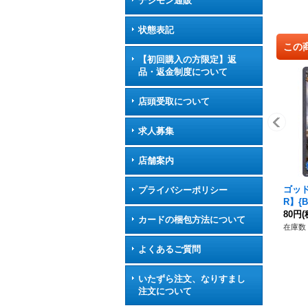
デジモン通販
状態表記
この
【初回購入の方限定】返
品・返金制度について
店頭受取について
求人募集
店舗案内
ゴッ
プライバシーポリシー
R】{
80円
(
カードの梱包方法について
在庫数 
よくあるご質問
いたずら注文、なりすまし
注文について