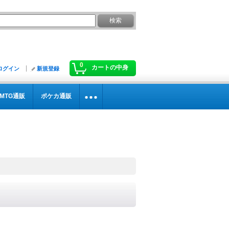
0
カートの中身
ログイン
新規登録
MTG通販
ポケカ通販