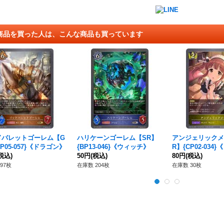
商品を買った人は、こんな商品も買っています
ドバレットゴーレム【G
ハリケーンゴーレム【SR】
アンジェリックメ
BP05-057}《ドラゴン》
{BP13-046}《ウィッチ》
R】{CP02-034
税込)
50円
(税込)
80円
(税込)
97枚
在庫数 204枚
在庫数 30枚