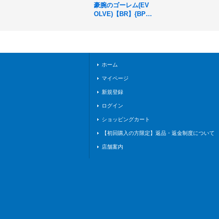
豪腕のゴーレム(EV
OLVE)【BR】{BP12
-047}《ウィッチ》
ホーム
マイページ
新規登録
ログイン
ショッピングカート
【初回購入の方限定】返品・返金制度について
店舗案内