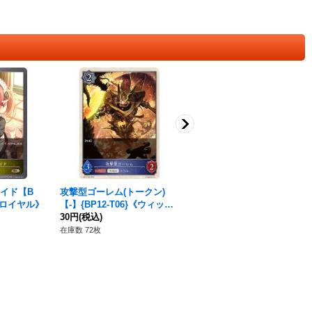
イド【B
攻撃型ゴーレム(トークン)
防御型ゴーレム(トークン)
}《ロイヤル》
【-】{BP12-T06}《ウィッ
【-】{BP12-T07}《ウィッ
チ》
30円
(税込)
チ》
30円
(税込)
在庫数 72枚
在庫数 51枚