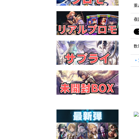
重
在
数