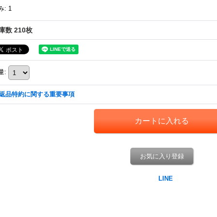
み
:
1
庫数 210枚
量
:
返品特約に関する重要事項
お気に入り登録