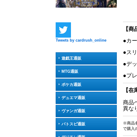
【商
●カ
Tweets by cardrush_online
●ス
遊戯王通販
●デ
MTG通販
●プ
ポケカ通販
【在
デュエマ通販
商品
異な
ヴァンガ通販
※商品
バトスピ通販
で購入