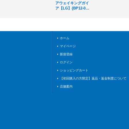
アウェイキングガイ
ア【LG】{BP12-00
1}《エルフ》
ホーム
マイページ
新規登録
ログイン
ショッピングカート
【初回購入の方限定】返品・返金制度について
店舗案内