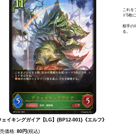
これを
ド5枚
相手の
る。
ェイキングガイア【LG】{BP12-001}《エルフ》
売価格
:
80円
(税込)