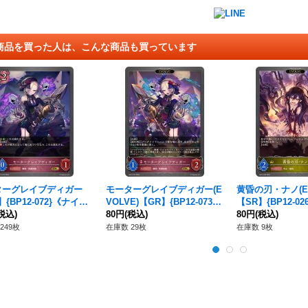
商品を買った人は、こんな商品も買っています
ターグレイブディガー
モーターグレイブディガー(E
黄昏の刃・ナノ(EV
】{BP12-072}《ナイト
VOLVE)【GR】{BP12-073}
【SR】{BP12-0
》
税込)
《ナイトメア》
80円
(税込)
ル》
80円
(税込)
249枚
在庫数 29枚
在庫数 9枚