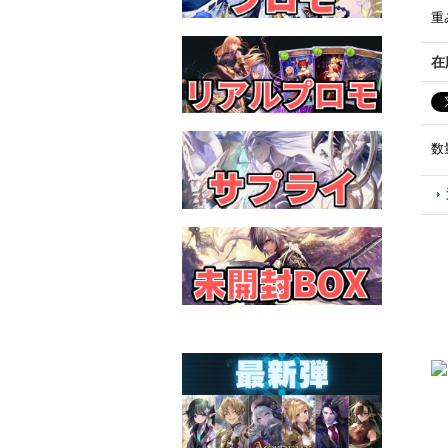
重
在
数