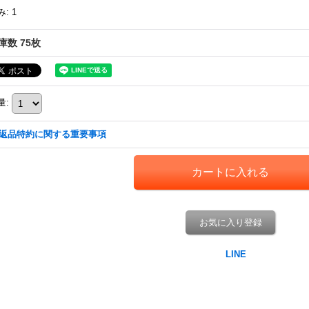
み
:
1
庫数 75枚
量
:
返品特約に関する重要事項
お気に入り登録