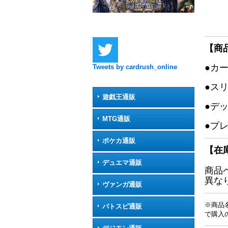
【商
●カ
Tweets by cardrush_online
●ス
遊戯王通販
●デ
MTG通販
●プ
ポケカ通販
【在
デュエマ通販
商品
異な
ヴァンガ通販
※商品
バトスピ通販
で購入