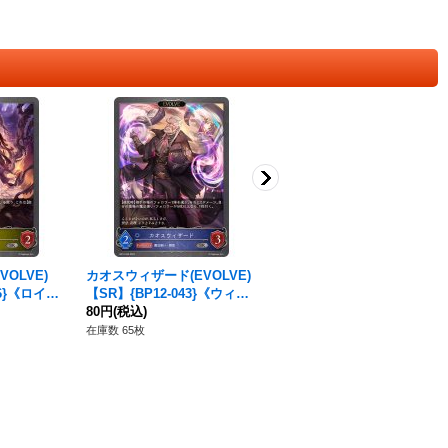
OLVE)
カオスウィザード(EVOLVE)
決意の予言者・ルーニィ【S
26}《ロイヤ
【SR】{BP12-043}《ウィッ
L】{BP10-SL11}《ウィッ
チ》
80円
(税込)
チ》
120円
(税込)
在庫数 65枚
在庫数 16枚