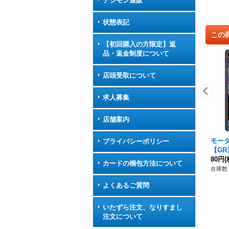
デジモン通販
状態表記
この
【初回購入の方限定】返
品・返金制度について
店頭受取について
求人募集
店舗案内
モー
プライバシーポリシー
【GR
メア
80円
(
カードの梱包方法について
在庫数 
よくあるご質問
いたずら注文、なりすまし
注文について