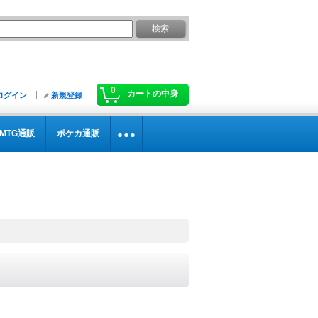
0
カートの中身
ログイン
新規登録
MTG通販
ポケカ通販