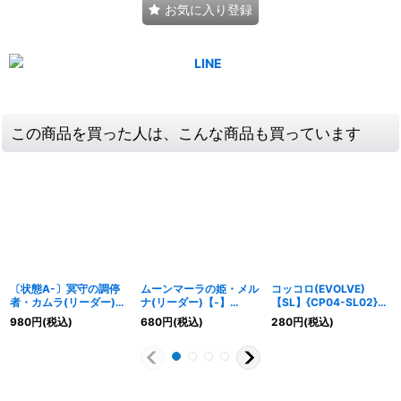
お気に入り登録
この商品を買った人は、こんな商品も買っています
〔状態A-〕冥守の調停
ムーンマーラの姫・メル
コッコロ(EVOLVE)
者・カムラ(リーダー)
ナ(リーダー)【-】
【SL】{CP04-SL02}
【-】{BP04-LD08}《ナ
{BP08-LD02}《ロイヤ
《エルフ》
980
円
(税込)
680
円
(税込)
280
円
(税込)
イトメア》
ル》