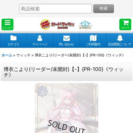
検索
メニュー
カート
カテゴリ
マイページ
問い合わせ
ご利用案内
店頭受取について
ホーム
>
ウィッチ
>
博衣こより(リーダー/未開封)【-】{PR-100}《ウィッチ》
博衣こより(リーダー/未開封)【-】{PR-100}《ウィッ
チ》