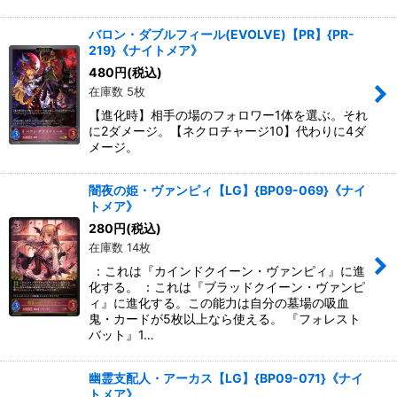
バロン・ダブルフィール(EVOLVE)【PR】{PR-
219}《ナイトメア》
480
円
(税込)
在庫数 5枚
【進化時】相手の場のフォロワー1体を選ぶ。それ
に2ダメージ。【ネクロチャージ10】代わりに4ダ
メージ。
闇夜の姫・ヴァンピィ【LG】{BP09-069}《ナイ
トメア》
280
円
(税込)
在庫数 14枚
：これは『カインドクイーン・ヴァンピィ』に進
化する。 ：これは『ブラッドクイーン・ヴァンピ
ィ』に進化する。この能力は自分の墓場の吸血
鬼・カードが5枚以上なら使える。 『フォレスト
バット』1…
幽霊支配人・アーカス【LG】{BP09-071}《ナイ
トメア》