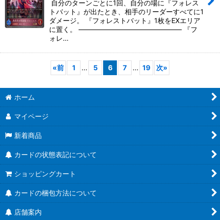
自分のターンごとに1回、自分の場に『フォレス
トバット』が出たとき、相手のリーダーすべてに1
ダメージ。 『フォレストバット』1枚をEXエリア
に置く。 ――――――――――――――― 『フ
ォレ…
«
前
1
...
5
6
7
...
19
次
»
ホーム
マイページ
新着商品
カードの状態表記について
ショッピングカート
カードの梱包方法について
店舗案内