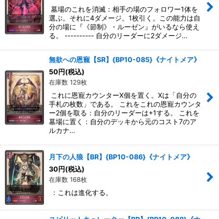
墓場のこれを消滅：相手の場のフォロワー1体を
選ぶ。それに4ダメージ。1枚引く。この能力は自
分の場に『《節制》・ルーゼン』がいるなら使え
る。 ---------- 自分のリーダーに2ダメージ…
無欲への恩寵【SR】{BP10-085}《ナイトメア》
50
円
(税込)
在庫数 129枚
これに恩寵カウンターX個を置く。Xは「自分の
手札の枚数」である。 これをこれの恩寵カウンタ
ー2個を取る：自分のリーダーは+1する。 これを
墓場に置く：自分のデッキから元のコスト7のア
ルカナ…
月下の人狼【BR】{BP10-086}《ナイトメア》
30
円
(税込)
在庫数 168枚
：これは進化する。