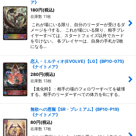
ア》
180
円
(税込)
在庫数 11枚
これが場にいる限り、自分のリーダーが受けるダ
メージを-1する。 これが場にいる限り、相手プレ
イヤーすべては、スタートフェイズ以外でカード
を引けない。 各プレイヤーは、自身の手札が2枚
になる…
恋人・ミルティオ(EVOLVE)【LG】{BP10-075}
《ナイトメア》
280
円
(税込)
在庫数 13枚
【進化時】：相手の場のフォロワーすべてを破壊
する。相手のリーダーすべての体力を6にする。
無欲への恩寵【SR・プレミアム】{BP10-P19}
《ナイトメア》
80
円
(税込)
在庫数 17枚