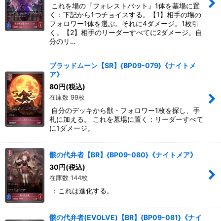
これを場の『フォレストバット』1体を墓場に置
く：下記から1つチョイスする。【1】相手の場の
フォロワー1体を選ぶ。それに4ダメージ。1枚引
く。【2】相手のリーダーすべてに2ダメージ。自
分のリ…
ブラッドムーン【SR】{BP09-079}《ナイトメ
ア》
80
円
(税込)
在庫数 99枚
自分のデッキから獣・フォロワー1枚を探し、手
札に加える。 これを墓場に置く：リーダーすべて
に1ダメージ。
骸の代弁者【BR】{BP09-080}《ナイトメア》
30
円
(税込)
在庫数 144枚
：これは進化する。
骸の代弁者(EVOLVE)【BR】{BP09-081}《ナイ