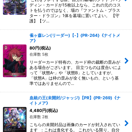
ディン・カードが15枚以上なら、これの元のコス
トを払うのではなく、場の『ファントム・ブラス
ター・ドラゴン』1体を墓場に置いてよい。 【守
護】【ツ…
雀ヶ森レン(リーダー)【-】{PR-264}《ナイトメ
ア》
80
円
(税込)
在庫数 5枚
リーダーカード特有の、カード枠の裁断の歪みが
ある場合がございます。 目立つものは度合いによ
って「状態A-」や「状態B」としていますが、
「状態A」は枠の歪みが全く無いもの、という基
準ではありませんので…
血統の王(未開封/ジャッジ)【PR】{PR-269}《ナ
イトメア》
4,480
円
(税込)
在庫数 2枚
こちらの未開封品は画像のカードが封入されてい
ます ：これは進化する。 これがいる限り、自分