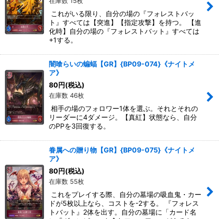
在庫数 15枚
これがいる限り、自分の場の『フォレストバッ
ト』すべては【突進】【指定攻撃】を持つ。 【進
化時】自分の場の『フォレストバット』すべては
+1する。
闇喰らいの蝙蝠【GR】{BP09-074}《ナイトメ
ア》
80
円
(税込)
在庫数 46枚
相手の場のフォロワー1体を選ぶ。それとそれの
リーダーに4ダメージ。【真紅】状態なら、自分
のPPを3回復する。
眷属への贈り物【GR】{BP09-075}《ナイトメ
ア》
80
円
(税込)
在庫数 55枚
これをプレイする際、自分の墓場の吸血鬼・カー
ドが5枚以上なら、コストを-2する。 『フォレス
トバット』2体を出す。自分の墓場に「カード名