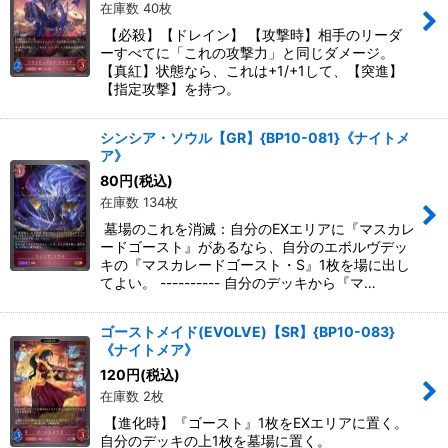
在庫数 40枚
【必殺】【ドレイン】 【攻撃時】相手のリーダ
ーすべてに「これの攻撃力」と同じダメージ。
【真紅】状態なら、これは+1/+1して、【突進】
【指定攻撃】を持つ。
シンシア・ソウル【GR】{BP10-081}《ナイトメ
ア》
80
円
(税込)
在庫数 134枚
墓場のこれを消滅：自分のEXエリアに『マスカレ
ードゴースト』があるなら、自分のエボルヴデッ
キの『マスカレードゴースト・S』1枚を場に出し
てよい。 ---------- 自分のデッキから『マ…
ゴーストメイド(EVOLVE)【SR】{BP10-083}
《ナイトメア》
120
円
(税込)
在庫数 2枚
【進化時】『ゴースト』1枚をEXエリアに置く。
自分のデッキの上1枚を墓場に置く。