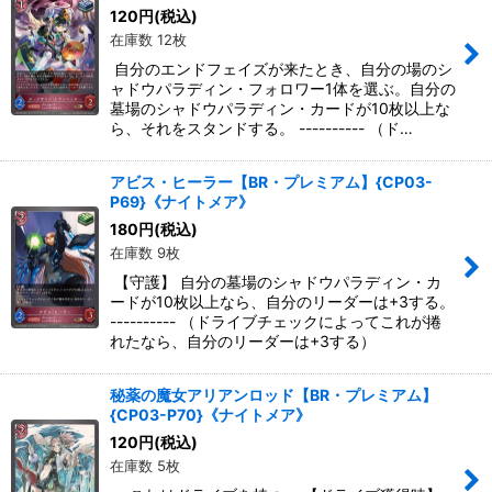
絞り込む
120
円
(税込)
在庫数 12枚
自分のエンドフェイズが来たとき、自分の場のシ
ャドウパラディン・フォロワー1体を選ぶ。自分の
墓場のシャドウパラディン・カードが10枚以上な
ら、それをスタンドする。 ---------- （ド…
アビス・ヒーラー【BR・プレミアム】{CP03-
P69}《ナイトメア》
180
円
(税込)
在庫数 9枚
【守護】 自分の墓場のシャドウパラディン・カ
ードが10枚以上なら、自分のリーダーは+3する。
---------- （ドライブチェックによってこれが捲
れたなら、自分のリーダーは+3する）
秘薬の魔女アリアンロッド【BR・プレミアム】
{CP03-P70}《ナイトメア》
120
円
(税込)
在庫数 5枚