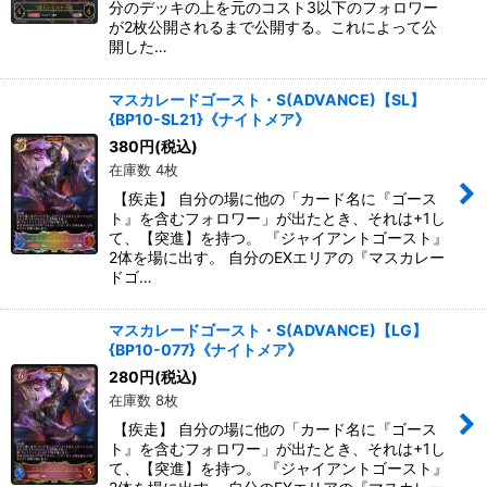
分のデッキの上を元のコスト3以下のフォロワー
が2枚公開されるまで公開する。これによって公
開した…
マスカレードゴースト・S(ADVANCE)【SL】
{BP10-SL21}《ナイトメア》
380
円
(税込)
在庫数 4枚
【疾走】 自分の場に他の「カード名に『ゴース
ト』を含むフォロワー」が出たとき、それは+1し
て、【突進】を持つ。 『ジャイアントゴースト』
2体を場に出す。 自分のEXエリアの『マスカレー
ドゴ…
マスカレードゴースト・S(ADVANCE)【LG】
{BP10-077}《ナイトメア》
280
円
(税込)
在庫数 8枚
【疾走】 自分の場に他の「カード名に『ゴース
ト』を含むフォロワー」が出たとき、それは+1し
て、【突進】を持つ。 『ジャイアントゴースト』