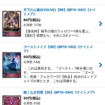
月下の人狼(EVOLVE)【BR】{BP10-087}《ナイ
トメア》
80
円
(税込)
在庫数 137枚
【進化時】相手の場のフォロワー1体を選ぶ。
【真紅】状態なら、それに3ダメージ。
ゴーストメイド【SR】{BP10-082}《ナイトメ
ア》
50
円
(税込)
在庫数 54枚
：これは進化する。 『ゴースト』1体を場に出
す。 ――――――――――――――― 『ゴース
ト』死者・フォロワー1/1【疾走】自分のエンドフ
ェイズが来たとき、これは消滅する。
飽くなき切望【SR】{BP10-084}《ナイトメア》
50
円
(税込)
在庫数 95枚