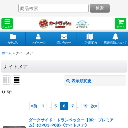
検索
メニュー
カート
カテゴリ
マイページ
問い合わせ
ご利用案内
店頭受取について
ホーム
>
ナイトメア
ナイトメア
表示順変更
閉じる
1,115
件
表示数
:
«
前
1
...
5
6
7
...
19
次
»
並び順
:
ダークサイド・トランペッター【BR・プレミア
ム】{CP03-P68}《ナイトメア》