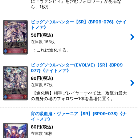
に『ヴァンピィ』を含むフォロワー」があるな
ら、1枚引…
ビッグソウルハンター【SR】{BP09-076}《ナイ
トメア》
50
円
(税込)
在庫数 163枚
：これは進化する。
ビッグソウルハンター(EVOLVE)【SR】{BP09-
077}《ナイトメア》
80
円
(税込)
在庫数 57枚
【進化時】相手プレイヤーすべては、攻撃力最大
の自身の場のフォロワー1体を墓場に置く。
宵の吸血鬼・ヴァーニア【SR】{BP09-078}《ナ
イトメア》
80
円
(税込)
在庫数 16枚