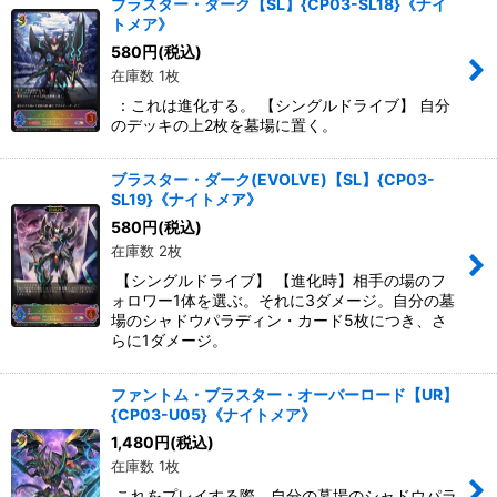
ブラスター・ダーク【SL】{CP03-SL18}《ナイ
トメア》
580
円
(税込)
在庫数 1枚
：これは進化する。 【シングルドライブ】 自分
のデッキの上2枚を墓場に置く。
ブラスター・ダーク(EVOLVE)【SL】{CP03-
SL19}《ナイトメア》
580
円
(税込)
在庫数 2枚
【シングルドライブ】 【進化時】相手の場のフ
ォロワー1体を選ぶ。それに3ダメージ。自分の墓
場のシャドウパラディン・カード5枚につき、さ
らに1ダメージ。
ファントム・ブラスター・オーバーロード【UR】
{CP03-U05}《ナイトメア》
1,480
円
(税込)
在庫数 1枚
これをプレイする際、自分の墓場のシャドウパラ