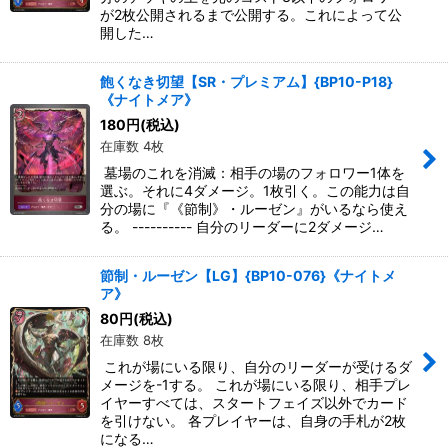
が2枚公開されるまで公開する。これによって公
開した…
飽くなき切望【SR・プレミアム】{BP10-P18}
《ナイトメア》
180
円
(税込)
在庫数 4枚
墓場のこれを消滅：相手の場のフォロワー1体を
選ぶ。それに4ダメージ。1枚引く。この能力は自
分の場に『《節制》・ルーゼン』がいるなら使え
る。 ---------- 自分のリーダーに2ダメージ…
節制・ルーゼン【LG】{BP10-076}《ナイトメ
ア》
80
円
(税込)
在庫数 8枚
これが場にいる限り、自分のリーダーが受けるダ
メージを-1する。 これが場にいる限り、相手プレ
イヤーすべては、スタートフェイズ以外でカード
を引けない。 各プレイヤーは、自身の手札が2枚
になる…