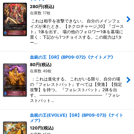
280
円
(税込)
在庫数 17枚
これは相手を攻撃できない。 自分のメインフェ
イズが来たとき、【ネクロチャージ_10】『ゴース
ト』1体を出す。 場の他のフォロワー1体を墓場に
置く：下記から1つチョイスする。この能力は1タ
ー…
血統の王【GR】{BP09-072}《ナイトメア》
80
円
(税込)
在庫数 49枚
：これは進化する。 これがいる限り、自分の場
の『フォレストバット』すべては【突進】【指定
攻撃】を持つ。 『フォレストバット』2体を出
す。 ――――――――――――――― 『フォレ
ストバット…
血統の王(EVOLVE)【GR】{BP09-073}《ナイト
メア》
120
円
(税込)