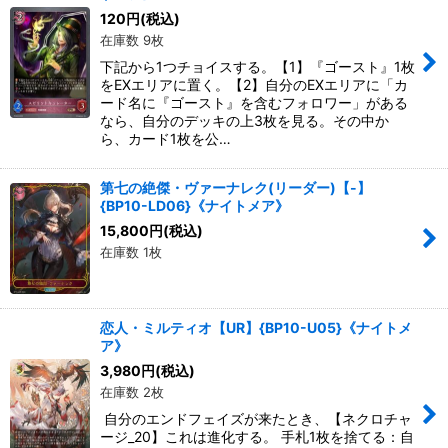
120
円
(税込)
在庫数 9枚
下記から1つチョイスする。【1】『ゴースト』1枚
をEXエリアに置く。【2】自分のEXエリアに「カ
ード名に『ゴースト』を含むフォロワー」がある
なら、自分のデッキの上3枚を見る。その中か
ら、カード1枚を公…
第七の絶傑・ヴァーナレク(リーダー)【-】
{BP10-LD06}《ナイトメア》
15,800
円
(税込)
在庫数 1枚
恋人・ミルティオ【UR】{BP10-U05}《ナイトメ
ア》
3,980
円
(税込)
在庫数 2枚
自分のエンドフェイズが来たとき、【ネクロチャ
ージ_20】これは進化する。 手札1枚を捨てる：自