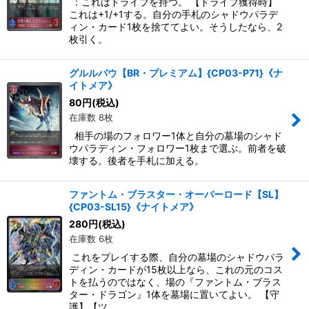
：これはドライブを持つ。 【ドライブ獲得時】
これは+1/+1する。自分の手札のシャドウパラデ
ィン・カード1枚を捨ててよい。そうしたなら、2
枚引く。
グルルバウ【BR・プレミアム】{CP03-P71}《ナ
イトメア》
80
円
(税込)
在庫数 8枚
相手の場のフォロワー1体と自分の墓場のシャド
ウパラディン・フォロワー1枚まで選ぶ。前者を破
壊する。後者を手札に加える。
ファントム・ブラスター・オーバーロード【SL】
{CP03-SL15}《ナイトメア》
280
円
(税込)
在庫数 6枚
これをプレイする際、自分の墓場のシャドウパラ
ディン・カードが15枚以上なら、これの元のコス
トを払うのではなく、場の『ファントム・ブラス
ター・ドラゴン』1体を墓場に置いてよい。 【守
護】【ツ…