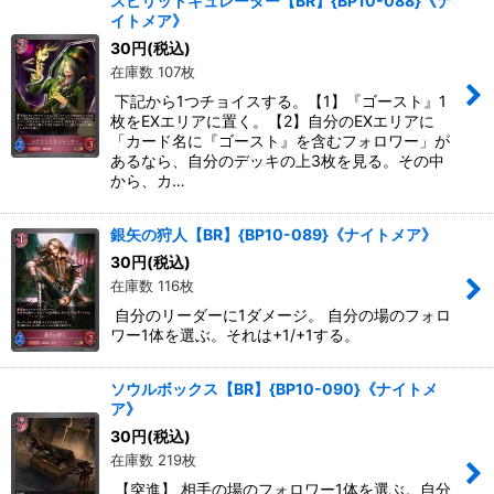
スピリットキュレーター【BR】{BP10-088}《ナ
イトメア》
30
円
(税込)
在庫数 107枚
下記から1つチョイスする。【1】『ゴースト』1
枚をEXエリアに置く。【2】自分のEXエリアに
「カード名に『ゴースト』を含むフォロワー」が
あるなら、自分のデッキの上3枚を見る。その中
から、カ…
銀矢の狩人【BR】{BP10-089}《ナイトメア》
30
円
(税込)
在庫数 116枚
自分のリーダーに1ダメージ。 自分の場のフォロ
ワー1体を選ぶ。それは+1/+1する。
ソウルボックス【BR】{BP10-090}《ナイトメ
ア》
30
円
(税込)
在庫数 219枚
【突進】 相手の場のフォロワー1体を選ぶ。自分