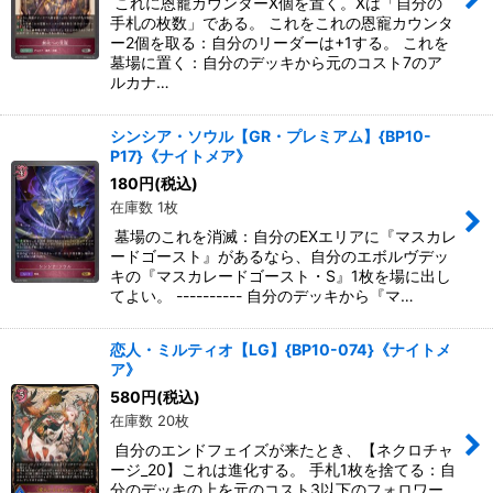
これに恩寵カウンターX個を置く。Xは「自分の
手札の枚数」である。 これをこれの恩寵カウンタ
ー2個を取る：自分のリーダーは+1する。 これを
墓場に置く：自分のデッキから元のコスト7のア
ルカナ…
シンシア・ソウル【GR・プレミアム】{BP10-
P17}《ナイトメア》
180
円
(税込)
在庫数 1枚
墓場のこれを消滅：自分のEXエリアに『マスカレ
ードゴースト』があるなら、自分のエボルヴデッ
キの『マスカレードゴースト・S』1枚を場に出し
てよい。 ---------- 自分のデッキから『マ…
恋人・ミルティオ【LG】{BP10-074}《ナイトメ
ア》
580
円
(税込)
在庫数 20枚
自分のエンドフェイズが来たとき、【ネクロチャ
ージ_20】これは進化する。 手札1枚を捨てる：自
分のデッキの上を元のコスト3以下のフォロワー