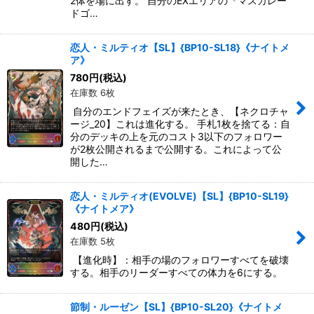
2体を場に出す。 自分のEXエリアの『マスカレー
ドゴ…
恋人・ミルティオ【SL】{BP10-SL18}《ナイトメ
ア》
780
円
(税込)
在庫数 6枚
自分のエンドフェイズが来たとき、【ネクロチャ
ージ_20】これは進化する。 手札1枚を捨てる：自
分のデッキの上を元のコスト3以下のフォロワー
が2枚公開されるまで公開する。これによって公
開した…
恋人・ミルティオ(EVOLVE)【SL】{BP10-SL19}
《ナイトメア》
480
円
(税込)
在庫数 5枚
【進化時】：相手の場のフォロワーすべてを破壊
する。相手のリーダーすべての体力を6にする。
節制・ルーゼン【SL】{BP10-SL20}《ナイトメ