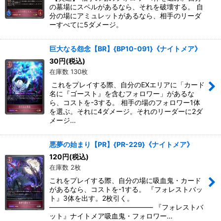
の墓場にスペルがあるなら、それを破壊する。 自
分の場にアミュレットがあるなら、相手のリーダ
ーすべてに5ダメージ。
巨大なる怨念【BR】{BP10-091}《ナイトメア》
30
円
(税込)
在庫数 130枚
これをプレイする際、自分のEXエリアに「カード
名に『ゴースト』を含むフォロワー」があるな
ら、コストを-3する。 相手の場のフォロワー1体
を選ぶ。それに4ダメージ。それのリーダーに2ダ
メージ…
悪夢の始まり【PR】{PR-229}《ナイトメア》
120
円
(税込)
在庫数 2枚
これをプレイする際、自分の場に吸血鬼・カード
があるなら、コストを-1する。 『フォレストバッ
ト』3体を出す。2枚引く。
――――――――――――――― 『フォレストバ
ット』ナイトメア吸血鬼・フォロワー…