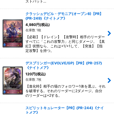
ストバット…
クラッシュデビル・デモニア(オープン8)【PR】
{PR-249}《ナイトメア》
4,980
円
(税込)
在庫数 1枚
【必殺】【ドレイン】 【攻撃時】相手のリーダー
すべてに「これの攻撃力」と同じダメージ。 【真
紅】状態なら、これは+1/+1して、【突進】【指
定攻撃】を持つ。
デスブリンガー(EVOLVE/GP)【PR】{PR-257}
《ナイトメア》
120
円
(税込)
在庫数 7枚
【進化時】相手の場のフォロワー1体を選ぶ。それ
を破壊する。それのリーダーに2ダメージ。自分
のリーダーは+2する。
スピリットキュレーター【PR】{PR-244}《ナイ
トメア》