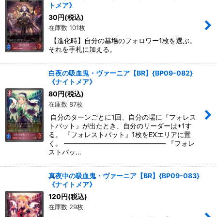
トメア》
30
円
(税込)
在庫数 101枚
【進化時】自分の墓場のフォロワー1枚を選ぶ。
それを手札に加える。
白夜の吸血鬼・ヴァーニア【BR】{BP09-082}
《ナイトメア》
80
円
(税込)
在庫数 87枚
自分のターンごとに1回、自分の場に『フォレス
トバット』が出たとき、自分のリーダーは+1す
る。 『フォレストバット』1枚をEXエリアに置
く。 ――――――――――――――― 『フォレ
ストバッ…
真夜中の吸血鬼・ヴァーニア【BR】{BP09-083}
《ナイトメア》
120
円
(税込)
在庫数 29枚