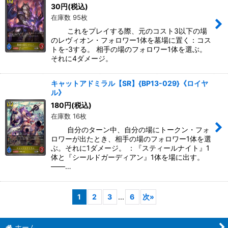
30
円
(税込)
在庫数 95枚
これをプレイする際、元のコスト3以下の場
のレヴィオン・フォロワー1体を墓場に置く：コス
トを-3する。 相手の場のフォロワー1体を選ぶ。
それに4ダメージ。
キャットアドミラル【SR】{BP13-029}《ロイヤ
ル》
180
円
(税込)
在庫数 16枚
自分のターン中、自分の場にトークン・フォ
ロワーが出たとき、相手の場のフォロワー1体を選
ぶ。それに1ダメージ。 ：『スティールナイト』1
体と『シールドガーディアン』1体を場に出す。
――…
1
2
3
...
6
次
»
ホーム