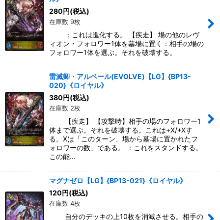
280
円
(税込)
在庫数 9枚
：これは進化する。 【疾走】 場の他のレヴ
ィオン・フォロワー1体を墓場に置く：相手の場の
フォロワー1体を選ぶ。それを破壊する。
雷滅卿・アルベール(EVOLVE)【LG】{BP13-
020}《ロイヤル》
380
円
(税込)
在庫数 2枚
【疾走】 【攻撃時】相手の場のフォロワー1
体まで選ぶ。それを破壊する。これは+X/+Xす
る。Xは「このターン、場から墓場に置かれたフ
ォロワーの数」である。 ：これをスタンドする。
この能…
マグナゼロ【LG】{BP13-021}《ロイヤル》
120
円
(税込)
在庫数 4枚
自分のデッキの上10枚を消滅させる。相手の