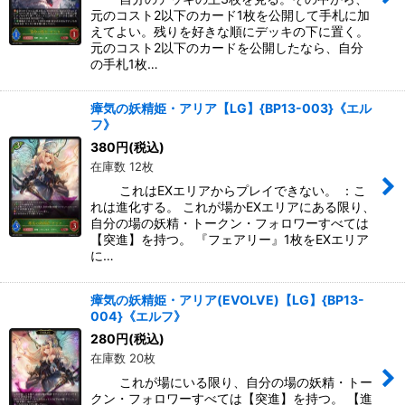
元のコスト2以下のカード1枚を公開して手札に加
えてよい。残りを好きな順にデッキの下に置く。
元のコスト2以下のカードを公開したなら、自分
の手札1枚…
瘴気の妖精姫・アリア【LG】{BP13-003}《エル
フ》
380
円
(税込)
在庫数 12枚
これはEXエリアからプレイできない。 ：こ
れは進化する。 これが場かEXエリアにある限り、
自分の場の妖精・トークン・フォロワーすべては
【突進】を持つ。 『フェアリー』1枚をEXエリア
に…
瘴気の妖精姫・アリア(EVOLVE)【LG】{BP13-
004}《エルフ》
280
円
(税込)
在庫数 20枚
これが場にいる限り、自分の場の妖精・トー
クン・フォロワーすべては【突進】を持つ。 【進