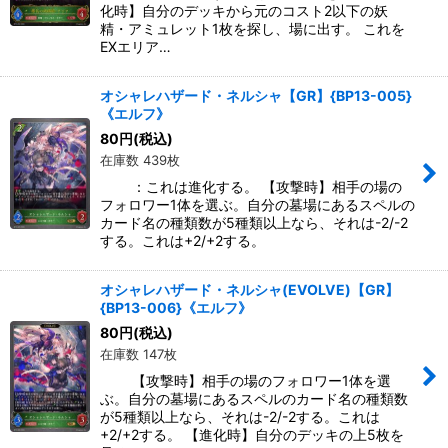
化時】自分のデッキから元のコスト2以下の妖
精・アミュレット1枚を探し、場に出す。 これを
EXエリア…
オシャレハザード・ネルシャ【GR】{BP13-005}
《エルフ》
80
円
(税込)
在庫数 439枚
：これは進化する。 【攻撃時】相手の場の
フォロワー1体を選ぶ。自分の墓場にあるスペルの
カード名の種類数が5種類以上なら、それは-2/-2
する。これは+2/+2する。
オシャレハザード・ネルシャ(EVOLVE)【GR】
{BP13-006}《エルフ》
80
円
(税込)
在庫数 147枚
【攻撃時】相手の場のフォロワー1体を選
ぶ。自分の墓場にあるスペルのカード名の種類数
が5種類以上なら、それは-2/-2する。これは
+2/+2する。 【進化時】自分のデッキの上5枚を