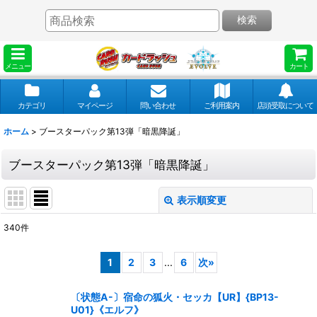
検索
メニュー
カート
カテゴリ
マイページ
問い合わせ
ご利用案内
店頭受取について
ホーム
>
ブースターパック第13弾「暗黒降誕」
ブースターパック第13弾「暗黒降誕」
表示順変更
閉じる
340
件
表示数
:
1
2
3
...
6
次
»
並び順
:
〔状態A-〕宿命の狐火・セッカ【UR】{BP13-
U01}《エルフ》