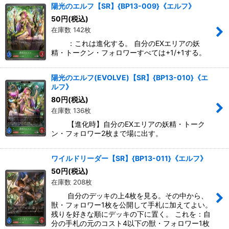
陽光のエルフ【SR】{BP13-009}《エルフ》
50
円
(税込)
在庫数 142枚
：これは進化する。 自分のEXエリアの妖
精・トークン・フォロワーすべては+1/+1する。
陽光のエルフ(EVOLVE)【SR】{BP13-010}《エ
ルフ》
80
円
(税込)
在庫数 136枚
【進化時】自分のEXエリアの妖精・トーク
ン・フォロワー2枚まで場に出す。
ワイルドリーダー【SR】{BP13-011}《エルフ》
50
円
(税込)
在庫数 208枚
自分のデッキの上4枚を見る。その中から、
獣・フォロワー1枚を公開して手札に加えてよい。
残りを好きな順にデッキの下に置く。 これを：自
分の手札の元のコスト4以下の獣・フォロワー1枚