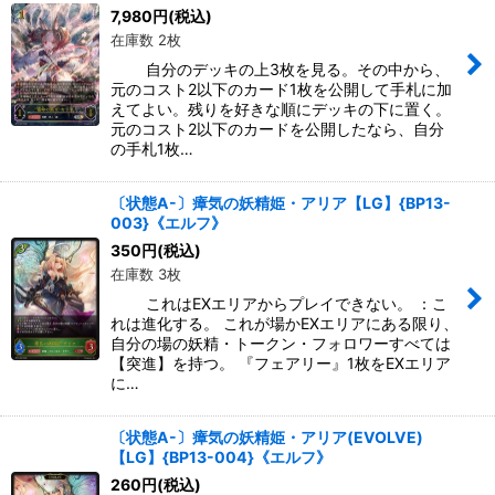
絞り込む
7,980
円
(税込)
在庫数 2枚
自分のデッキの上3枚を見る。その中から、
元のコスト2以下のカード1枚を公開して手札に加
えてよい。残りを好きな順にデッキの下に置く。
元のコスト2以下のカードを公開したなら、自分
の手札1枚…
〔状態A-〕瘴気の妖精姫・アリア【LG】{BP13-
003}《エルフ》
350
円
(税込)
在庫数 3枚
これはEXエリアからプレイできない。 ：こ
れは進化する。 これが場かEXエリアにある限り、
自分の場の妖精・トークン・フォロワーすべては
【突進】を持つ。 『フェアリー』1枚をEXエリア
に…
〔状態A-〕瘴気の妖精姫・アリア(EVOLVE)
【LG】{BP13-004}《エルフ》
260
円
(税込)