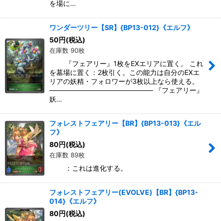
を場に…
ワンダーツリー【SR】{BP13-012}《エルフ》
50
円
(税込)
在庫数 90枚
『フェアリー』1枚をEXエリアに置く。 これ
を墓場に置く：2枚引く。この能力は自分のEXエ
リアの妖精・フォロワーが3枚以上なら使える。
――――――――――――――― 『フェアリー』
妖…
フォレストフェアリー【BR】{BP13-013}《エル
フ》
80
円
(税込)
在庫数 89枚
：これは進化する。
フォレストフェアリー(EVOLVE)【BR】{BP13-
014}《エルフ》
80
円
(税込)