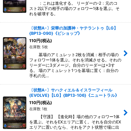
：これは進化する。 リーダーの-2：元のコ
スト2以下の相手の場のフォロワー1体を選ぶ。そ
れを破壊する。
〔状態A-〕栄華の加護神・ヤテラントゥ【LG】
{BP13-090}《ビショップ》
110
円
(税込)
在庫数 5枚
墓場のアミュレット2枚を消滅：相手の場の
フォロワー1体を選ぶ。それを消滅させる。それの
リーダーに3ダメージ。自分のリーダーは+3す
る。 場のアミュレット1つを墓場に置く：自分の
手札の元…
〔状態A-〕サハクィエル＆イスラーフィール
(EVOLVE)【LG】{BP13-106}《ニュートラル》
110
円
(税込)
在庫数 1枚
【守護】 【進化時】場の他のフォロワー1体
を選ぶ。それをEXエリアに置く。それを自分のEX
エリアに置いたなら、それをアクト状態で場に出