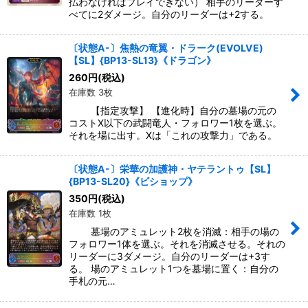
払わなければプレイできない） 相手のリーダーす
べてに2ダメージ。自分のリーダーは+2する。
〔状態A-〕焦熱の竜翼・ドラーク(EVOLVE)
【SL】{BP13-SL13}《ドラゴン》
260
円
(税込)
在庫数 3枚
【指定攻撃】 【進化時】自分の墓場の元の
コストX以下の武闘竜人・フォロワー1枚を選ぶ。
それを場に出す。Xは「これの攻撃力」である。
〔状態A-〕栄華の加護神・ヤテラントゥ【SL】
{BP13-SL20}《ビショップ》
350
円
(税込)
在庫数 1枚
墓場のアミュレット2枚を消滅：相手の場の
フォロワー1体を選ぶ。それを消滅させる。それの
リーダーに3ダメージ。自分のリーダーは+3す
る。 場のアミュレット1つを墓場に置く：自分の
手札の元…