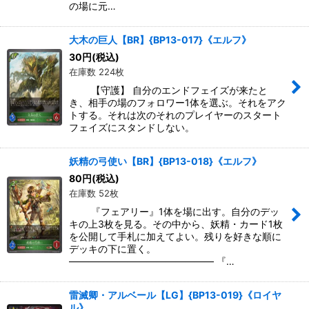
の場に元…
大木の巨人【BR】{BP13-017}《エルフ》
30
円
(税込)
在庫数 224枚
【守護】 自分のエンドフェイズが来たと
き、相手の場のフォロワー1体を選ぶ。それをアク
トする。それは次のそれのプレイヤーのスタート
フェイズにスタンドしない。
妖精の弓使い【BR】{BP13-018}《エルフ》
80
円
(税込)
在庫数 52枚
『フェアリー』1体を場に出す。自分のデッ
キの上3枚を見る。その中から、妖精・カード1枚
を公開して手札に加えてよい。残りを好きな順に
デッキの下に置く。
――――――――――――――― 『…
雷滅卿・アルベール【LG】{BP13-019}《ロイヤ
ル》