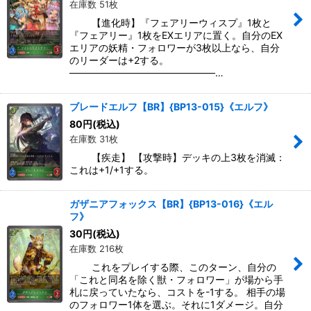
在庫数 51枚
【進化時】『フェアリーウィスプ』1枚と
『フェアリー』1枚をEXエリアに置く。自分のEX
エリアの妖精・フォロワーが3枚以上なら、自分
のリーダーは+2する。
―――――――――――――――…
ブレードエルフ【BR】{BP13-015}《エルフ》
80
円
(税込)
在庫数 31枚
【疾走】 【攻撃時】デッキの上3枚を消滅：
これは+1/+1する。
ガザニアフォックス【BR】{BP13-016}《エル
フ》
30
円
(税込)
在庫数 216枚
これをプレイする際、このターン、自分の
「これと同名を除く獣・フォロワー」が場から手
札に戻っていたなら、コストを-1する。 相手の場
のフォロワー1体を選ぶ。それに1ダメージ。自分