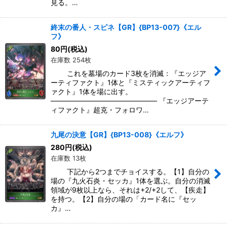
見る。…
終末の番人・スピネ【GR】{BP13-007}《エル
フ》
80
円
(税込)
在庫数 254枚
これを墓場のカード3枚を消滅：『エッジア
ーティファクト』1体と『ミスティックアーティフ
ァクト』1体を場に出す。
――――――――――――――― 『エッジアーテ
ィファクト』超克・フォロワ…
九尾の決意【GR】{BP13-008}《エルフ》
280
円
(税込)
在庫数 13枚
下記から2つまでチョイスする。【1】自分の
場の『九火石炎・セッカ』1体を選ぶ。自分の消滅
領域が9枚以上なら、それは+2/+2して、【疾走】
を持つ。【2】自分の場の「カード名に『セッ
カ』…