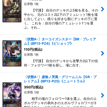
在庫数 1枚
【守護】 自分のデッキの上5枚を見る。その
中から、元のコスト2以下のアミュレット1枚を場
に出してよい。残りを好きな順にデッキの下に置
く。 これを：自分の場のアミュレット1つを選
ぶ。それ…
〔状態A-〕ターコイズシスター【BR・プレミア
ム】{BP13-P24}《ビショップ》
110
円
(税込)
在庫数 1枚
【守護】 自分のデッキから攻撃力2以下の信
仰・フォロワー1枚を探し、場に出す。
〔状態A-〕虚無ノ哭風・グリームニル【GR・プ
レミアム】{BP13-P25}《ニュートラル》
350
円
(税込)
在庫数 5枚
相手の場のフォロワー1体を選ぶ。自分のエ
ボルヴデッキの表向きのエボルヴフォロワーが3