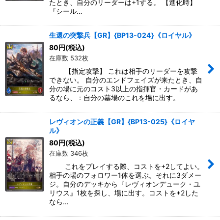
たとき、自分のリーダーは+1する。 【進化時】
『シール…
生還の突撃兵【GR】{BP13-024}《ロイヤル》
80
円
(税込)
在庫数 532枚
【指定攻撃】 これは相手のリーダーを攻撃
できない。 自分のエンドフェイズが来たとき、自
分の場に元のコスト3以上の指揮官・カードがあ
るなら、：自分の墓場のこれを場に出す。
レヴィオンの正義【GR】{BP13-025}《ロイヤ
ル》
80
円
(税込)
在庫数 346枚
これをプレイする際、コストを+2してよい。
相手の場のフォロワー1体を選ぶ。それに3ダメー
ジ。自分のデッキから『レヴィオンデューク・ユ
リウス』1枚を探し、場に出す。コストを+2した
なら…