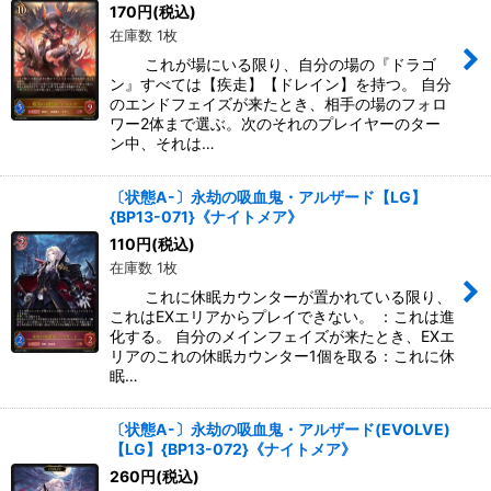
170
円
(税込)
在庫数 1枚
これが場にいる限り、自分の場の『ドラゴ
ン』すべては【疾走】【ドレイン】を持つ。 自分
のエンドフェイズが来たとき、相手の場のフォロ
ワー2体まで選ぶ。次のそれのプレイヤーのター
ン中、それは…
〔状態A-〕永劫の吸血鬼・アルザード【LG】
{BP13-071}《ナイトメア》
110
円
(税込)
在庫数 1枚
これに休眠カウンターが置かれている限り、
これはEXエリアからプレイできない。 ：これは進
化する。 自分のメインフェイズが来たとき、EXエ
リアのこれの休眠カウンター1個を取る：これに休
眠…
〔状態A-〕永劫の吸血鬼・アルザード(EVOLVE)
【LG】{BP13-072}《ナイトメア》
260
円
(税込)