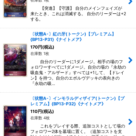
在庫数 1枚
【突進】【守護】 自分のメインフェイズが
来たとき、これは消滅する。 自分のリーダーは+2
する。
〔状態A-〕紅の牙(トークン)【プレミアム】
{BP13-P31}《ナイトメア》
170
円
(税込)
在庫数 1枚
自分のリーダーに1ダメージ。相手の場のフ
ォロワーすべてに1ダメージ。自分の場の『永劫の
吸血鬼・アルザード』すべては+1して、【ドレイ
ン】を持つ。自分のエボルヴデッキの表向きの
『永劫の吸…
〔状態A-〕インモラルディザイア(トークン)【プ
レミアム】{BP13-P32}《ナイトメア》
110
円
(税込)
在庫数 4枚
これをプレイする際、追加コストとして場の
フォロワー2体を墓場に置く。（追加コストを支