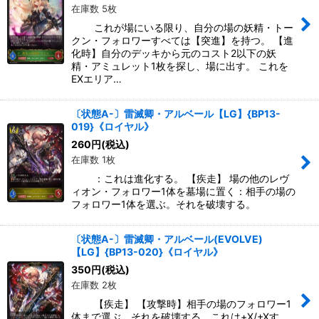
在庫数 5枚
これが場にいる限り、自分の場の妖精・トー
クン・フォロワーすべては【突進】を持つ。 【進
化時】自分のデッキから元のコスト2以下の妖
精・アミュレット1枚を探し、場に出す。 これを
EXエリア…
〔状態A-〕雷滅卿・アルベール【LG】{BP13-
019}《ロイヤル》
260
円
(税込)
在庫数 1枚
：これは進化する。 【疾走】 場の他のレヴ
ィオン・フォロワー1体を墓場に置く：相手の場の
フォロワー1体を選ぶ。それを破壊する。
〔状態A-〕雷滅卿・アルベール(EVOLVE)
【LG】{BP13-020}《ロイヤル》
350
円
(税込)
在庫数 2枚
【疾走】 【攻撃時】相手の場のフォロワー1
体まで選ぶ。それを破壊する。これは+X/+Xす