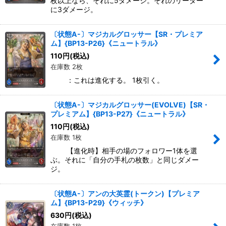
枚以上なら、それに5ダメージ。それのリーダー
に3ダメージ。
〔状態A-〕マジカルグロッサー【SR・プレミア
ム】{BP13-P26}《ニュートラル》
110
円
(税込)
在庫数 2枚
：これは進化する。 1枚引く。
〔状態A-〕マジカルグロッサー(EVOLVE)【SR・
プレミアム】{BP13-P27}《ニュートラル》
110
円
(税込)
在庫数 1枚
【進化時】相手の場のフォロワー1体を選
ぶ。それに「自分の手札の枚数」と同じダメー
ジ。
〔状態A-〕アンの大英霊(トークン)【プレミア
ム】{BP13-P29}《ウィッチ》
630
円
(税込)