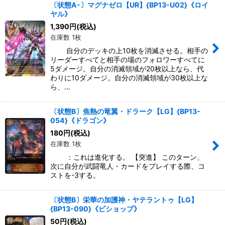
〔状態A-〕マグナゼロ【UR】{BP13-U02}《ロイ
ヤル》
1,390
円
(税込)
在庫数 1枚
自分のデッキの上10枚を消滅させる。相手の
リーダーすべてと相手の場のフォロワーすべてに
5ダメージ。自分の消滅領域が20枚以上なら、代
わりに10ダメージ。自分の消滅領域が30枚以上な
ら、…
〔状態B〕焦熱の竜翼・ドラーク【LG】{BP13-
054}《ドラゴン》
180
円
(税込)
在庫数 1枚
：これは進化する。 【突進】 このターン、
次に自分が武闘竜人・カードをプレイする際、コ
ストを-3する。
〔状態B〕栄華の加護神・ヤテラントゥ【LG】
{BP13-090}《ビショップ》
50
円
(税込)