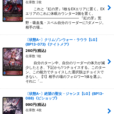
在庫数 2枚
これと『紅の牙』1枚をEXエリアに置く。EX
エリアのこれに休眠カウンター2個を置く。
――――――――――――――― 『紅の牙』荒
野・吸血鬼・スペル自分のリーダーに1ダメージ。
相手の場…
〔状態A-〕クリムゾンウォー・ラウラ【LG】
{BP13-073}《ナイトメア》
260
円
(税込)
在庫数 1枚
自分のターン中、自分のリーダーの体力が減
少したとき、下記から1つチョイスする。このター
ン、この能力でチョイスした選択肢はチョイスで
きない。【1】相手の場のフォロワー1体を選ぶ。
それに「…
〔状態A-〕絶望の聖女・ジャンヌ【LG】{BP13-
088}《ビショップ》
990
円
(税込)
在庫数 4枚