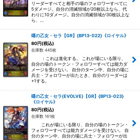
リーダーすべてと相手の場のフォロワーすべてに
5ダメージ。自分の消滅領域が20枚以上なら、代
わりに10ダメージ。自分の消滅領域が30枚以上な
ら、…
曙の乙女・セラ【GR】{BP13-022}《ロイヤル》
80
円
(税込)
在庫数 445枚
：これは進化する。 これが場にいる限り、
自分の場のトークン・フォロワーすべては能力ダ
メージを受けない。 自分のターン中、自分の場に
兵士・フォロワーが出たとき、自分のリーダーは
+1する。
曙の乙女・セラ(EVOLVE)【GR】{BP13-023}
《ロイヤル》
80
円
(税込)
在庫数 161枚
これが場にいる限り、自分の場のトークン・
フォロワーすべては能力ダメージを受けない。 自
分のターン中、自分の場に兵士・フォロワーが出