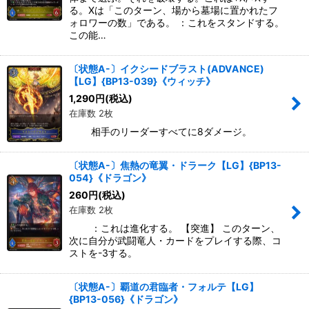
る。Xは「このターン、場から墓場に置かれたフ
ォロワーの数」である。 ：これをスタンドする。
この能…
〔状態A-〕イクシードブラスト(ADVANCE)
【LG】{BP13-039}《ウィッチ》
1,290
円
(税込)
在庫数 2枚
相手のリーダーすべてに8ダメージ。
〔状態A-〕焦熱の竜翼・ドラーク【LG】{BP13-
054}《ドラゴン》
260
円
(税込)
在庫数 2枚
：これは進化する。 【突進】 このターン、
次に自分が武闘竜人・カードをプレイする際、コ
ストを-3する。
〔状態A-〕覇道の君臨者・フォルテ【LG】
{BP13-056}《ドラゴン》