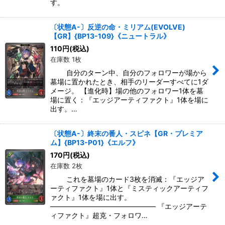
す。
〔状態A-〕反逆の命・ミリアム(EVOLVE)
【GR】{BP13-109}《ニュートラル》
110
円
(税込)
在庫数 1枚
自分のターン中、自分のフォロワーが場から
墓場に置かれたとき、相手のリーダーすべてに1ダ
メージ。 【進化時】場の他のフォロワー1体を墓
場に置く：『エッジアーティファクト』1体を場に
出す。…
〔状態A-〕終末の番人・スピネ【GR・プレミア
ム】{BP13-P01}《エルフ》
170
円
(税込)
在庫数 2枚
これを墓場のカード3枚を消滅：『エッジア
ーティファクト』1体と『ミスティックアーティフ
ァクト』1体を場に出す。
――――――――――――――― 『エッジアーテ
ィファクト』超克・フォロワ…