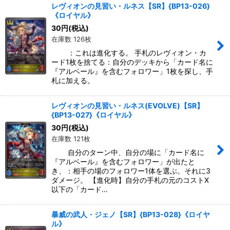
レヴィオンの見習い・ルネス【SR】{BP13-026}
《ロイヤル》
30
円
(税込)
在庫数 126枚
：これは進化する。 手札のレヴィオン・カ
ード1枚を捨てる：自分のデッキから「カード名に
『アルベール』を含むフォロワー」1枚を探し、手
札に加える。
レヴィオンの見習い・ルネス(EVOLVE)【SR】
{BP13-027}《ロイヤル》
30
円
(税込)
在庫数 121枚
自分のターン中、自分の場に「カード名に
『アルベール』を含むフォロワー」が出たと
き、：相手の場のフォロワー1体を選ぶ。それに3
ダメージ。 【進化時】自分の手札の元のコストX
以下の「カード…
暴威の武人・ジェノ【SR】{BP13-028}《ロイヤ
ル》