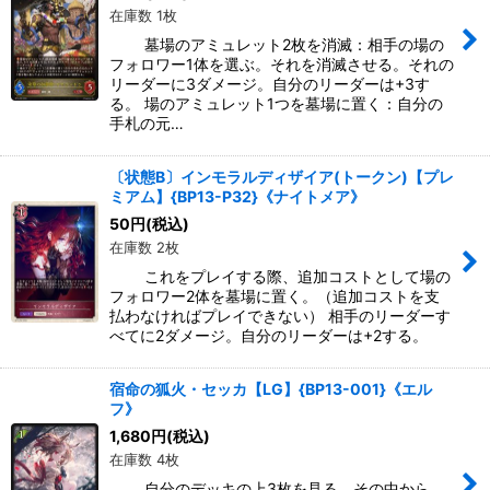
在庫数 1枚
墓場のアミュレット2枚を消滅：相手の場の
フォロワー1体を選ぶ。それを消滅させる。それの
リーダーに3ダメージ。自分のリーダーは+3す
る。 場のアミュレット1つを墓場に置く：自分の
手札の元…
〔状態B〕インモラルディザイア(トークン)【プレ
ミアム】{BP13-P32}《ナイトメア》
50
円
(税込)
在庫数 2枚
これをプレイする際、追加コストとして場の
フォロワー2体を墓場に置く。（追加コストを支
払わなければプレイできない） 相手のリーダーす
べてに2ダメージ。自分のリーダーは+2する。
宿命の狐火・セッカ【LG】{BP13-001}《エル
フ》
1,680
円
(税込)
在庫数 4枚
自分のデッキの上3枚を見る。その中から、