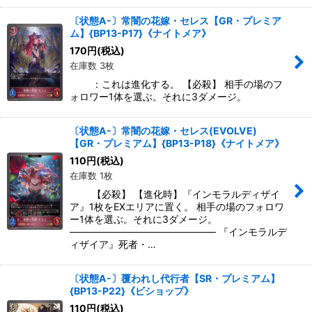
〔状態A-〕常闇の花嫁・セレス【GR・プレミア
ム】{BP13-P17}《ナイトメア》
170
円
(税込)
在庫数 3枚
：これは進化する。 【必殺】 相手の場のフ
ォロワー1体を選ぶ。それに3ダメージ。
〔状態A-〕常闇の花嫁・セレス(EVOLVE)
【GR・プレミアム】{BP13-P18}《ナイトメア》
110
円
(税込)
在庫数 1枚
【必殺】 【進化時】『インモラルディザイ
ア』1枚をEXエリアに置く。 相手の場のフォロワ
ー1体を選ぶ。それに3ダメージ。
――――――――――――――― 『インモラルデ
ィザイア』死者・…
〔状態A-〕覆われし代行者【SR・プレミアム】
{BP13-P22}《ビショップ》
110
円
(税込)