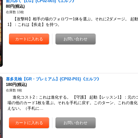
前川みく【LG】{CP02-003}《エルフ》
80円
(税込)
在庫数 13枚
【攻撃時】相手の場のフォロワー1体を選ぶ。それに2ダメージ。 起動
1】：これは【疾走】を持つ。
喜多見柚【GR・プレミアム】{CP02-P01}《エルフ》
180円
(税込)
在庫数 8枚
進化コスト2：これは進化する。 【守護】 起動【レッスン1】：元の
場の他のカード1枚を選ぶ。それを手札に戻す。このターン、これの進
えない。（手札に…