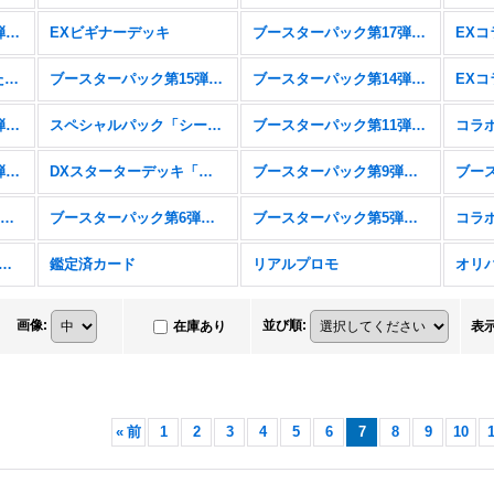
ブースターパック第18弾「新約都市・透京」
EXビギナーデッキ
ブースターパック第17弾「ConvergentDestinies/コンヴァージェント・ディスティニー」
スターターデッキ「新たなる戦場」「燃え尽きぬ炎」
ブースターパック第15弾「絶傑の試練」
ブースターパック第14弾「夢幻の饗宴」
ブースターパック第12弾「黒鉄の侵略者」
スペシャルパック「シーサイド・メモリーズ」
ブースターパック第11弾「宿命の弾丸」
ブースターパック第10弾「Gods of the Arcana」
DXスターターデッキ「学院に咲く双華」「武なる雷鳴」
ブースターパック第9弾「光影の二重奏」
コラボパック&デッキ「アイドルマスター シンデレラガールズ」
ブースターパック第6弾「絶対なる覇者」
ブースターパック第5弾「永劫なる絶傑」
スターパック第4弾「天星神話」
鑑定済カード
リアルプロモ
オリ
画像
:
並び順
:
在庫あり
表
«
前
1
2
3
4
5
6
7
8
9
10
1