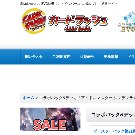
Shadowverse EVOLVE（シャドウバース エボルヴ） 通販サイト
問い合わせ
ご利用案内
状態表記
更新情報
ドラ
ホーム
>
コラボパック&デッキ「アイドルマスター シンデレラ
コラボパック&デッ