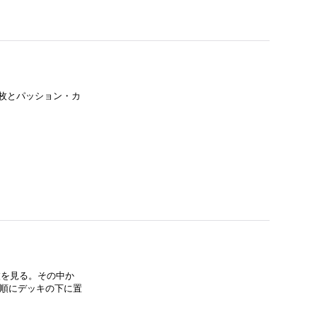
枚とパッション・カ
枚を見る。その中か
な順にデッキの下に置