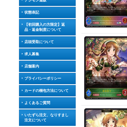
デジモン通販
状態表記
【初回購入の方限定】返
品・返金制度について
店頭受取について
求人募集
店舗案内
プライバシーポリシー
カードの梱包方法について
よくあるご質問
いたずら注文、なりすまし
注文について