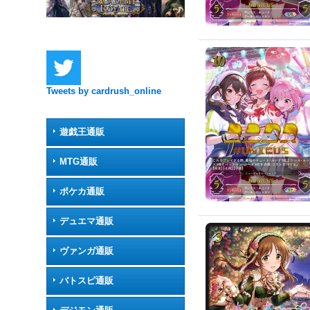
Tweets by cardrush_online
遊戯王通販
MTG通販
ポケカ通販
デュエマ通販
ヴァンガ通販
バトスピ通販