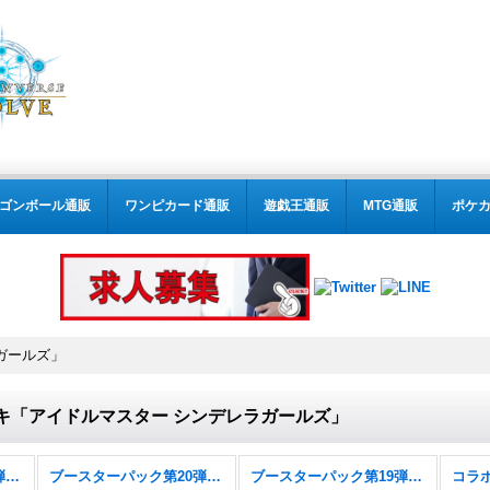
ゴンボール通販
ワンピカード通販
遊戯王通販
MTG通販
ポケ
ガールズ」
キ「アイドルマスター シンデレラガールズ」
ブースターパック第21弾「Academy Royale/アカデミー・ロワイヤル」
ブースターパック第20弾「絶傑を継ぐ者」
ブースターパック第19弾「天魔八虐」