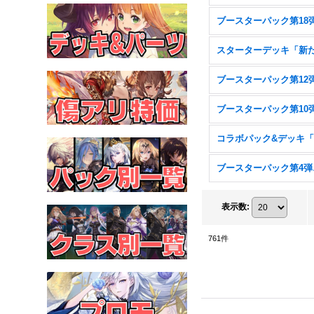
ブー
表示数
:
761
件