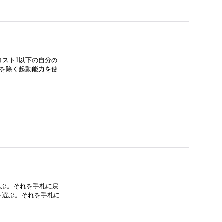
コスト1以下の自分の
化を除く起動能力を使
選ぶ。それを手札に戻
を選ぶ。それを手札に