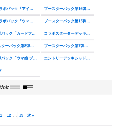
EXコラボパック「アイドルマスター シンデレラガールズ」
ブースターパック第16弾「新たなる創世」
EXコラボパック「ウマ娘 プリティーダービー」
ブースターパック第13弾「暗黒降誕」
コラボパック「カードファイト!! ヴァンガード」
コラボスターターデッキ「聖域の騎士団」「黙示録の炎」
ブースターパック第8弾「次元混沌」
ブースターパック第7弾「森羅鋼鉄」
コラボパック「ウマ娘 プリティーダービー」
エントリーデッキシャドウバースＦ
パ
示方法
:
1
12
...
39
次
»