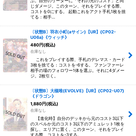
ぶ。自分のリーダーに「それの元のコスト」と同
じダメージ。このターン、それをプレイする際、
コストを0にする。 起動これをアクト手札1枚を捨
てる：相手…
〔状態B〕羽衣小町(aサイン)【UR】{CP02-
U06a}《ウィッチ》
480
円
(税込)
在庫なし
これをプレイする際、手札のデレマス・カード
3枚を捨てる：コストを-6する。 ファンファーレ
相手の場のフォロワー1体を選ぶ。それに4ダメー
ジ。2枚引く。
〔状態B〕大槻唯(EVOLVE)【UR】{CP02-U07}
《ドラゴン》
1,880
円
(税込)
在庫なし
【進化時】自分のデッキから元のコスト3以下
のスペルか元のコスト3以下のアミュレット1枚を
探し、エリアに置く。このターン、それをプレイ
する際、コストを-3する。