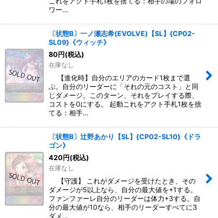
これをアクト手札1枚を捨てる：相手の場のフォロ
ワー…
〔状態B〕一ノ瀬志希(EVOLVE)【SL】{CP02-
SL09}《ウィッチ》
80
円
(税込)
在庫なし
【進化時】自分のエリアのカード1枚まで選
ぶ。自分のリーダーに「それの元のコスト」と同
じダメージ。このターン、それをプレイする際、
コストを0にする。 起動これをアクト手札1枚を捨
てる：相手…
〔状態B〕辻野あかり【SL】{CP02-SL10}《ドラ
ゴン》
420
円
(税込)
在庫なし
【守護】 これがダメージを受けたとき、その
ダメージが5以上なら、自分の最大値を+1する。
ファンファーレ自分のリーダーは体力+3する。自
分の最大値が10なら、相手のリーダーすべてに3
ダメ…