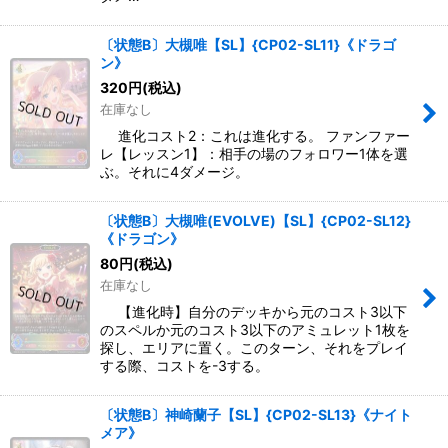
〔状態B〕大槻唯【SL】{CP02-SL11}《ドラゴ
ン》
320
円
(税込)
在庫なし
進化コスト2：これは進化する。 ファンファー
レ【レッスン1】：相手の場のフォロワー1体を選
ぶ。それに4ダメージ。
〔状態B〕大槻唯(EVOLVE)【SL】{CP02-SL12}
《ドラゴン》
80
円
(税込)
在庫なし
【進化時】自分のデッキから元のコスト3以下
のスペルか元のコスト3以下のアミュレット1枚を
探し、エリアに置く。このターン、それをプレイ
する際、コストを-3する。
〔状態B〕神崎蘭子【SL】{CP02-SL13}《ナイト
メア》