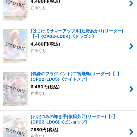
4,480
円
(税込)
在庫なし
[はじけてサマーアップル]辻野あかり(リーダー)
【-】{CP02-LD04}《ドラゴン》
4,480
円
(税込)
在庫なし
[偶像のフラグメント]二宮飛鳥(リーダー)【-】
{CP02-LD05}《ナイトメア》
6,480
円
(税込)
在庫なし
[わだつみの導き手]依田芳乃(リーダー)【-】
{CP02-LD06}《ビショップ》
7,980
円
(税込)
在庫なし