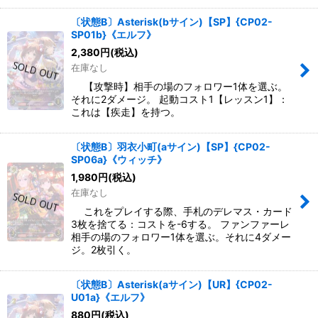
〔状態B〕Asterisk(bサイン)【SP】{CP02-
SP01b}《エルフ》
2,380
円
(税込)
在庫なし
【攻撃時】相手の場のフォロワー1体を選ぶ。
それに2ダメージ。 起動コスト1【レッスン1】：
これは【疾走】を持つ。
〔状態B〕羽衣小町(aサイン)【SP】{CP02-
SP06a}《ウィッチ》
1,980
円
(税込)
在庫なし
これをプレイする際、手札のデレマス・カード
3枚を捨てる：コストを-6する。 ファンファーレ
相手の場のフォロワー1体を選ぶ。それに4ダメー
ジ。2枚引く。
〔状態B〕Asterisk(aサイン)【UR】{CP02-
U01a}《エルフ》
880
円
(税込)