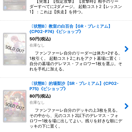
【突進】【指定攻撃】 【攻撃時】相手のリー
ダーすべてに2ダメージ。 起動コスト2【レッスン
1】：これは【疾走】を持つ。
〔状態B〕教室の白百合【GR・プレミアム】
{CP02-P74}《ビショップ》
50
円
(税込)
在庫なし
ファンファーレ自分のリーダーは体力+2する。
1枚引く。 起動コスト2これをアクト墓場に置く：
自分の墓場のデレマス・フォロワー1枚を選ぶ。そ
れを手札に加える。
〔状態B〕的場梨沙【SR・プレミアム】{CP02-
P75}《ビショップ》
80
円
(税込)
在庫なし
ファンファーレ自分のデッキの上3枚を見る。
その中から、元のコスト2以下のデレマス・フォ
ロワー1枚を場に出してよい。残りを好きな順にデ
ッキの下に置く。