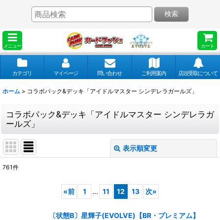
検索
メニュー
カート
カテゴリ
マイページ
問い合わせ
ご利用案内
店頭受取について
ホーム
>
コラボパック&デッキ「アイドルマスター シンデレラガールズ」
コラボパック&デッキ「アイドルマスター シンデレラガ
ールズ」
表示順変更
閉じる
761
件
表示数
:
«
前
1
...
11
12
13
次
»
並び順
:
〔状態B〕星輝子(EVOLVE)【BR・プレミアム】