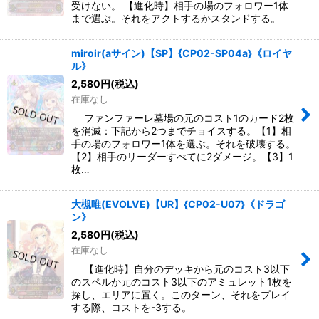
受けない。 【進化時】相手の場のフォロワー1体
まで選ぶ。それをアクトするかスタンドする。
miroir(aサイン)【SP】{CP02-SP04a}《ロイヤ
ル》
2,580
円
(税込)
在庫なし
ファンファーレ墓場の元のコスト1のカード2枚
を消滅：下記から2つまでチョイスする。【1】相
手の場のフォロワー1体を選ぶ。それを破壊する。
【2】相手のリーダーすべてに2ダメージ。【3】1
枚…
大槻唯(EVOLVE)【UR】{CP02-U07}《ドラゴ
ン》
2,580
円
(税込)
在庫なし
【進化時】自分のデッキから元のコスト3以下
のスペルか元のコスト3以下のアミュレット1枚を
探し、エリアに置く。このターン、それをプレイ
する際、コストを-3する。