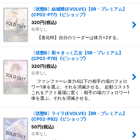
〔状態B〕結城晴(EVOLVE)【SR・プレミアム】
{CP02-P77}《ビショップ》
320
円
(税込)
在庫なし
【進化時】自分のリーダーは体力+2する。
〔状態B〕彩☆きっく乙女【SR・プレミアム】
{CP02-P78}《ビショップ》
320
円
(税込)
在庫なし
ファンファーレ体力4以下の相手の場のフォロ
ワー1体を選ぶ。それを消滅させる。 起動コスト5
これをアクト墓場に置く：相手の場のフォロワー1
体を選ぶ。それを消滅させる。
〔状態B〕ライラ(EVOLVE)【BR・プレミアム】
{CP02-P82}《ビショップ》
50
円
(税込)
在庫なし