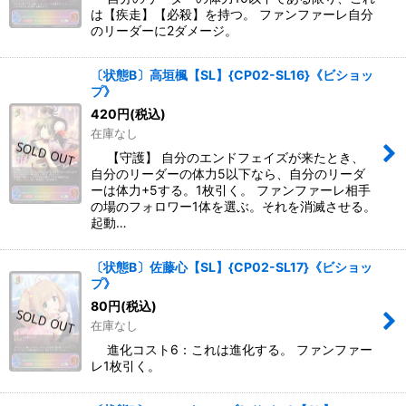
は【疾走】【必殺】を持つ。 ファンファーレ自分
のリーダーに2ダメージ。
〔状態B〕高垣楓【SL】{CP02-SL16}《ビショッ
プ》
420
円
(税込)
在庫なし
【守護】 自分のエンドフェイズが来たとき、
自分のリーダーの体力5以下なら、自分のリーダ
ーは体力+5する。1枚引く。 ファンファーレ相手
の場のフォロワー1体を選ぶ。それを消滅させる。
起動…
〔状態B〕佐藤心【SL】{CP02-SL17}《ビショッ
プ》
80
円
(税込)
在庫なし
進化コスト6：これは進化する。 ファンファー
レ1枚引く。