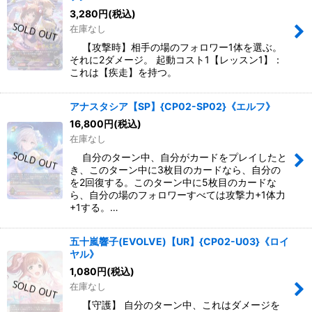
3,280
円
(税込)
在庫なし
【攻撃時】相手の場のフォロワー1体を選ぶ。
それに2ダメージ。 起動コスト1【レッスン1】：
これは【疾走】を持つ。
アナスタシア【SP】{CP02-SP02}《エルフ》
16,800
円
(税込)
在庫なし
自分のターン中、自分がカードをプレイしたと
き、このターン中に3枚目のカードなら、自分の
を2回復する。このターン中に5枚目のカードな
ら、自分の場のフォロワーすべては攻撃力+1体力
+1する。…
五十嵐響子(EVOLVE)【UR】{CP02-U03}《ロイ
ヤル》
1,080
円
(税込)
在庫なし
【守護】 自分のターン中、これはダメージを