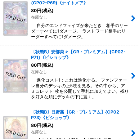
{CP02-P69}《ナイトメア》
絞り込む
80
円
(税込)
在庫なし
自分のエンドフェイズが来たとき、相手のリー
ダーすべてに1ダメージ。 ラストワード相手のリ
ーダーすべてに1ダメージ。
〔状態B〕安部菜々【GR・プレミアム】{CP02-
P71}《ビショップ》
80
円
(税込)
在庫なし
進化コスト1：これは進化する。 ファンファー
レ自分のデッキの上5枚を見る。その中から、ア
ミュレット1枚を公開して手札に加えてよい。残り
を好きな順にデッキの下に置く。
〔状態B〕日野茜【GR・プレミアム】{CP02-
P73}《ビショップ》
80
円
(税込)
在庫なし