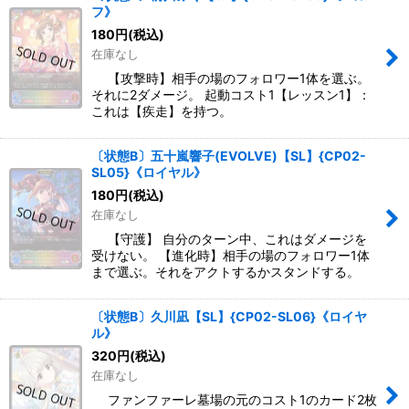
フ》
180
円
(税込)
在庫なし
【攻撃時】相手の場のフォロワー1体を選ぶ。
それに2ダメージ。 起動コスト1【レッスン1】：
これは【疾走】を持つ。
〔状態B〕五十嵐響子(EVOLVE)【SL】{CP02-
SL05}《ロイヤル》
180
円
(税込)
在庫なし
【守護】 自分のターン中、これはダメージを
受けない。 【進化時】相手の場のフォロワー1体
まで選ぶ。それをアクトするかスタンドする。
〔状態B〕久川凪【SL】{CP02-SL06}《ロイヤ
ル》
320
円
(税込)
在庫なし
ファンファーレ墓場の元のコスト1のカード2枚