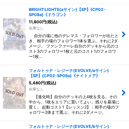
BRIGHT:LIGHTS(aサイン)【SP】{CP02-
SP08a}《ドラゴン》
11,800
円
(税込)
在庫なし
自分の場に他のデレマス・フォロワーが出たと
き、相手の場のフォロワー1体を選ぶ。それに2ダ
メージ。 ファンファーレ自分のデッキから元のコ
スト3のフォロワー1枚と元のコスト1のフォロワ
ー1枚…
フォルトゥナ・レジーナ(EVOLVE/aサイン)
【SP】{CP02-SP09a}《ナイトメア》
5,480
円
(税込)
在庫なし
【進化時】自分のデッキの上4枚を見る。その
中から、1枚をエリアに置いてよい。残りを墓場に
置く。 起動コスト1【レッスン2】：相手の場のフ
ォロワー2体まで選ぶ。それに2ダメージ。
フォルトゥナ・レジーナ(EVOLVE/bサイン)