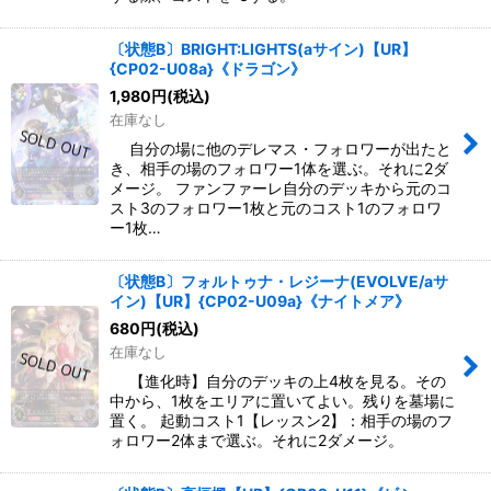
〔状態B〕BRIGHT:LIGHTS(aサイン)【UR】
{CP02-U08a}《ドラゴン》
1,980
円
(税込)
在庫なし
自分の場に他のデレマス・フォロワーが出たと
き、相手の場のフォロワー1体を選ぶ。それに2ダ
メージ。 ファンファーレ自分のデッキから元のコ
スト3のフォロワー1枚と元のコスト1のフォロワ
ー1枚…
〔状態B〕フォルトゥナ・レジーナ(EVOLVE/aサ
イン)【UR】{CP02-U09a}《ナイトメア》
680
円
(税込)
在庫なし
【進化時】自分のデッキの上4枚を見る。その
中から、1枚をエリアに置いてよい。残りを墓場に
置く。 起動コスト1【レッスン2】：相手の場のフ
ォロワー2体まで選ぶ。それに2ダメージ。