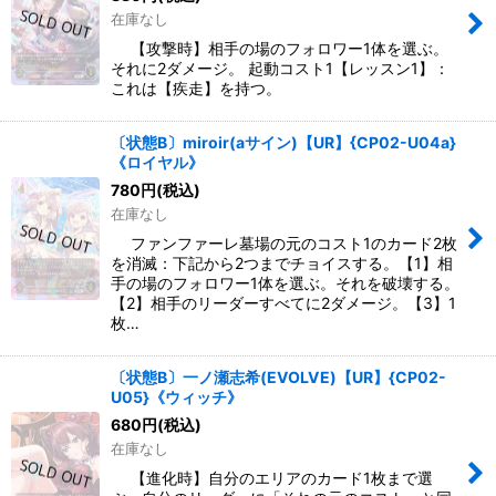
在庫なし
【攻撃時】相手の場のフォロワー1体を選ぶ。
それに2ダメージ。 起動コスト1【レッスン1】：
これは【疾走】を持つ。
〔状態B〕miroir(aサイン)【UR】{CP02-U04a}
《ロイヤル》
780
円
(税込)
在庫なし
ファンファーレ墓場の元のコスト1のカード2枚
を消滅：下記から2つまでチョイスする。【1】相
手の場のフォロワー1体を選ぶ。それを破壊する。
【2】相手のリーダーすべてに2ダメージ。【3】1
枚…
〔状態B〕一ノ瀬志希(EVOLVE)【UR】{CP02-
U05}《ウィッチ》
680
円
(税込)
在庫なし
【進化時】自分のエリアのカード1枚まで選