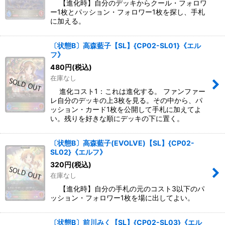
【進化時】自分のデッキからクール・フォロワ
ー1枚とパッション・フォロワー1枚を探し、手札
に加える。
〔状態B〕高森藍子【SL】{CP02-SL01}《エル
フ》
480
円
(税込)
在庫なし
進化コスト1：これは進化する。 ファンファー
レ自分のデッキの上3枚を見る。その中から、パ
ッション・カード1枚を公開して手札に加えてよ
い。残りを好きな順にデッキの下に置く。
〔状態B〕高森藍子(EVOLVE)【SL】{CP02-
SL02}《エルフ》
320
円
(税込)
在庫なし
【進化時】自分の手札の元のコスト3以下のパ
ッション・フォロワー1枚を場に出してよい。
〔状態B〕前川みく【SL】{CP02-SL03}《エル