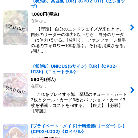
〔状態B〕高垣楓【UR】{CP02-U11}《ビショッ
プ》
1,080
円
(税込)
在庫なし
【守護】 自分のエンドフェイズが来たとき、
自分のリーダーの体力5以下なら、自分のリーダ
ーは体力+5する。1枚引く。 ファンファーレ相手
の場のフォロワー1体を選ぶ。それを消滅させる。
起動…
〔状態B〕UNICUS(bサイン)【UR】{CP02-
U13b}《ニュートラル》
580
円
(税込)
在庫なし
これをプレイする際、墓場のキュート・カード
3枚とクール・カード3枚とパッション・カード3
枚を消滅：コストを-9する。 【疾走】【必殺】
【守護】
[プライベート・メイド]十時愛梨(リーダー)【-】
{CP02-LD02}《ロイヤル》