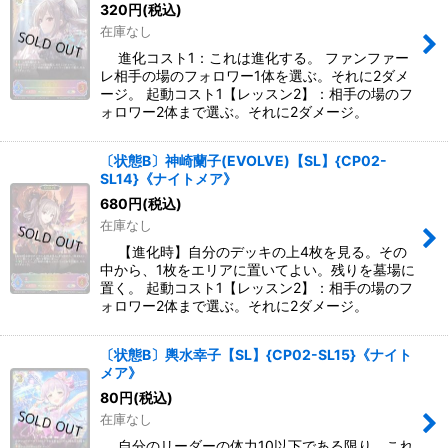
320
円
(税込)
在庫なし
進化コスト1：これは進化する。 ファンファー
レ相手の場のフォロワー1体を選ぶ。それに2ダメ
ージ。 起動コスト1【レッスン2】：相手の場のフ
ォロワー2体まで選ぶ。それに2ダメージ。
〔状態B〕神崎蘭子(EVOLVE)【SL】{CP02-
SL14}《ナイトメア》
680
円
(税込)
在庫なし
【進化時】自分のデッキの上4枚を見る。その
中から、1枚をエリアに置いてよい。残りを墓場に
置く。 起動コスト1【レッスン2】：相手の場のフ
ォロワー2体まで選ぶ。それに2ダメージ。
〔状態B〕輿水幸子【SL】{CP02-SL15}《ナイト
メア》
80
円
(税込)
在庫なし
自分のリーダーの体力10以下である限り、これ