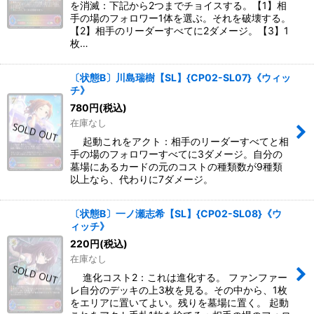
を消滅：下記から2つまでチョイスする。【1】相
手の場のフォロワー1体を選ぶ。それを破壊する。
【2】相手のリーダーすべてに2ダメージ。【3】1
枚…
〔状態B〕川島瑞樹【SL】{CP02-SL07}《ウィッ
チ》
780
円
(税込)
在庫なし
起動これをアクト：相手のリーダーすべてと相
手の場のフォロワーすべてに3ダメージ。自分の
墓場にあるカードの元のコストの種類数が9種類
以上なら、代わりに7ダメージ。
〔状態B〕一ノ瀬志希【SL】{CP02-SL08}《ウ
ィッチ》
220
円
(税込)
在庫なし
進化コスト2：これは進化する。 ファンファー
レ自分のデッキの上3枚を見る。その中から、1枚
をエリアに置いてよい。残りを墓場に置く。 起動