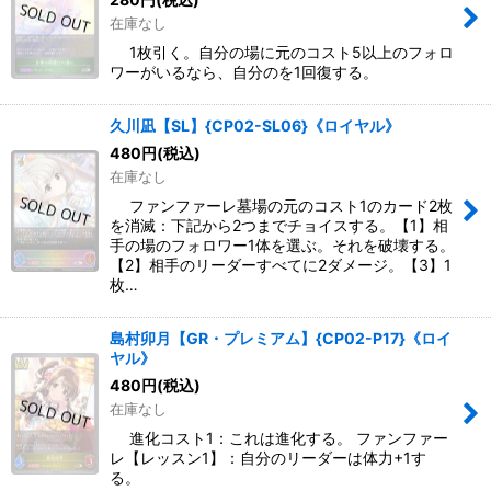
在庫なし
1枚引く。自分の場に元のコスト5以上のフォロ
ワーがいるなら、自分のを1回復する。
久川凪【SL】{CP02-SL06}《ロイヤル》
480
円
(税込)
在庫なし
ファンファーレ墓場の元のコスト1のカード2枚
を消滅：下記から2つまでチョイスする。【1】相
手の場のフォロワー1体を選ぶ。それを破壊する。
【2】相手のリーダーすべてに2ダメージ。【3】1
枚…
島村卯月【GR・プレミアム】{CP02-P17}《ロイ
ヤル》
480
円
(税込)
在庫なし
進化コスト1：これは進化する。 ファンファー
レ【レッスン1】：自分のリーダーは体力+1す
る。