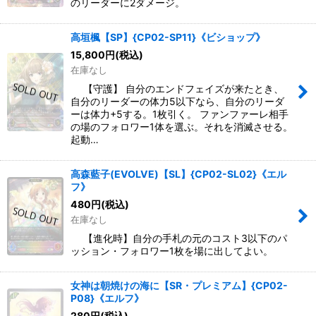
のリーダーに2ダメージ。
高垣楓【SP】{CP02-SP11}《ビショップ》
15,800
円
(税込)
在庫なし
【守護】 自分のエンドフェイズが来たとき、
自分のリーダーの体力5以下なら、自分のリーダ
ーは体力+5する。1枚引く。 ファンファーレ相手
の場のフォロワー1体を選ぶ。それを消滅させる。
起動…
高森藍子(EVOLVE)【SL】{CP02-SL02}《エル
フ》
480
円
(税込)
在庫なし
【進化時】自分の手札の元のコスト3以下のパ
ッション・フォロワー1枚を場に出してよい。
女神は朝焼けの海に【SR・プレミアム】{CP02-
P08}《エルフ》
280
円
(税込)