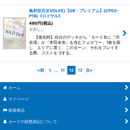
島村卯月(EVOLVE)【GR・プレミアム】{CP02-
P18}《ロイヤル》
480
円
(税込)
在庫なし
【進化時】自分のデッキから「カード名に『渋
谷凛』か『本田未央』を含むフォロワー」1枚を探
し、エリアに置く。このターン、それをプレイす
る際、コストを-2する。
«
前
1
...
11
12
13
次
»
ホーム
マイページ
新着商品
カードの状態表記について