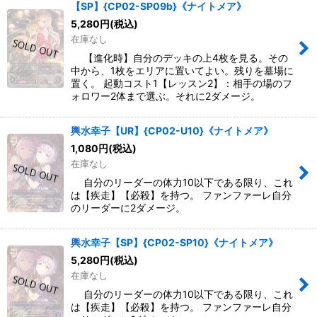
【SP】{CP02-SP09b}《ナイトメア》
5,280
円
(税込)
在庫なし
【進化時】自分のデッキの上4枚を見る。その
中から、1枚をエリアに置いてよい。残りを墓場に
置く。 起動コスト1【レッスン2】：相手の場のフ
ォロワー2体まで選ぶ。それに2ダメージ。
輿水幸子【UR】{CP02-U10}《ナイトメア》
1,080
円
(税込)
在庫なし
自分のリーダーの体力10以下である限り、これ
は【疾走】【必殺】を持つ。 ファンファーレ自分
のリーダーに2ダメージ。
輿水幸子【SP】{CP02-SP10}《ナイトメア》
5,280
円
(税込)
在庫なし
自分のリーダーの体力10以下である限り、これ
は【疾走】【必殺】を持つ。 ファンファーレ自分