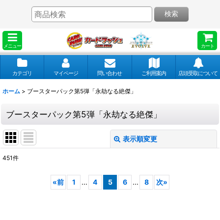
検索
メニュー
カート
カテゴリ
マイページ
問い合わせ
ご利用案内
店頭受取について
ホーム
>
ブースターパック第5弾「永劫なる絶傑」
ブースターパック第5弾「永劫なる絶傑」
表示順変更
閉じる
451
件
表示数
:
«
前
1
...
4
5
6
...
8
次
»
並び順
: