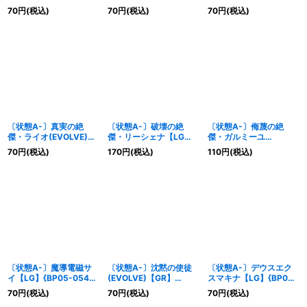
020}《ロイヤル》
{BP05-022}《ロイヤ
{BP05-035}《ウィッ
70
円
(税込)
70
円
(税込)
70
円
(税込)
ル》
チ》
〔状態A-〕真実の絶
〔状態A-〕破壊の絶
〔状態A-〕侮蔑の絶
傑・ライオ(EVOLVE)
傑・リーシェナ【LG】
傑・ガルミーユ
【LG】{BP05-036}
{BP05-037}《ウィッ
(EVOLVE)【LG】
70
円
(税込)
170
円
(税込)
110
円
(税込)
《ウィッチ》
チ》
{BP05-053}《ドラゴ
ン》
〔状態A-〕魔導電磁サ
〔状態A-〕沈黙の使徒
〔状態A-〕デウスエク
イ【LG】{BP05-054}
(EVOLVE)【GR】
スマキナ【LG】{BP05-
《ドラゴン》
{BP05-074}《ナイトメ
088}《ビショップ》
70
円
(税込)
70
円
(税込)
70
円
(税込)
ア》