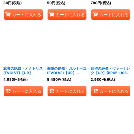
ル》
T07}《ロイヤル》
{BP05-U01}《エルフ》
30
円
(税込)
50
円
(税込)
780
円
(税込)
カートに入れる
カートに入れる
カートに入れる
簒奪の絶傑・オクトリス
侮蔑の絶傑・ガルミーユ
欲望の絶傑・ヴァーナレ
(EVOLVE)【UR】
(EVOLVE)【UR】
ク【UR】{BP05-U05}
{BP05-U02}《ロイヤ
{BP05-U04}《ドラゴ
《ナイトメア》
4,980
円
(税込)
5,480
円
(税込)
2,980
円
(税込)
ル》
ン》
カートに入れる
カートに入れる
カートに入れる