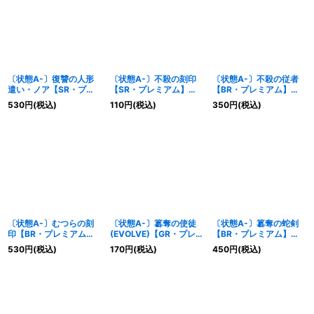
〔状態A-〕復讐の人形
〔状態A-〕不殺の刻印
〔状態A-〕不殺の従者
遣い・ノア【SR・プレ
【SR・プレミアム】
【BR・プレミアム】
ミアム】{BP05-P04}
{BP05-P06}《エルフ》
{BP05-P07}《エルフ》
530
円
(税込)
110
円
(税込)
350
円
(税込)
《エルフ》
〔状態A-〕むつらの刻
〔状態A-〕簒奪の使徒
〔状態A-〕簒奪の蛇剣
印【BR・プレミアム】
(EVOLVE)【GR・プレミ
【BR・プレミアム】
{BP05-P08}《エルフ》
アム】{BP05-P10}《ロ
{BP05-P13}《ロイヤ
530
円
(税込)
170
円
(税込)
450
円
(税込)
イヤル》
ル》