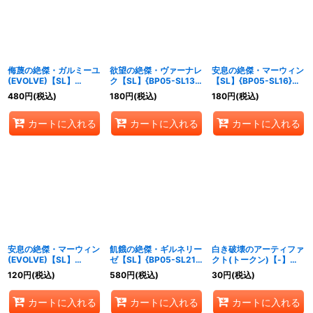
絞り込む
侮蔑の絶傑・ガルミーユ
欲望の絶傑・ヴァーナレ
安息の絶傑・マーウィン
(EVOLVE)【SL】
ク【SL】{BP05-SL13}
【SL】{BP05-SL16}
{BP05-SL11}《ドラゴ
《ナイトメア》
《ビショップ》
480
円
(税込)
180
円
(税込)
180
円
(税込)
ン》
カートに入れる
カートに入れる
カートに入れる
安息の絶傑・マーウィン
飢餓の絶傑・ギルネリー
白き破壊のアーティファ
(EVOLVE)【SL】
ゼ【SL】{BP05-SL21}
クト(トークン)【-】
{BP05-SL17}《ビショ
《ニュートラル》
{BP05-T01}《ウィッ
120
円
(税込)
580
円
(税込)
30
円
(税込)
ップ》
チ》
カートに入れる
カートに入れる
カートに入れる