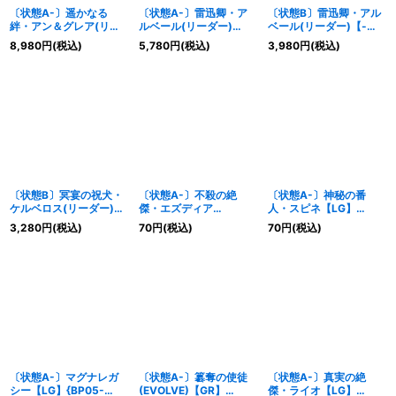
〔状態A-〕遥かなる
〔状態A-〕雷迅卿・ア
〔状態B〕雷迅卿・アル
絆・アン＆グレア(リー
ルベール(リーダー)
ベール(リーダー)【-】
ダー)【-】{BP05-
【-】{BP05-LD02}《ロ
{BP05-LD02}《ロイヤ
8,980
円
(税込)
5,780
円
(税込)
3,980
円
(税込)
LD03}《ウィッチ》
イヤル》
ル》
〔状態B〕冥宴の祝犬・
〔状態A-〕不殺の絶
〔状態A-〕神秘の番
ケルベロス(リーダー)
傑・エズディア
人・スピネ【LG】
【-】{BP05-LD05}《ナ
(EVOLVE)【LG】
{BP05-003}《エルフ》
3,280
円
(税込)
70
円
(税込)
70
円
(税込)
イトメア》
{BP05-002}《エルフ》
〔状態A-〕マグナレガ
〔状態A-〕簒奪の使徒
〔状態A-〕真実の絶
シー【LG】{BP05-
(EVOLVE)【GR】
傑・ライオ【LG】