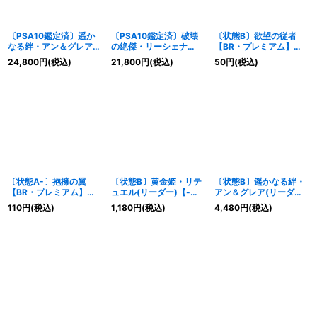
〔PSA10鑑定済〕遥か
〔PSA10鑑定済〕破壊
〔状態B〕欲望の従者
なる絆・アン＆グレア
の絶傑・リーシェナ
【BR・プレミアム】
(リーダー)【-】{BP05-
【UR】{BP05-U03}
{BP05-P37}《ナイトメ
24,800
円
(税込)
21,800
円
(税込)
50
円
(税込)
LD03}《ウィッチ》
《ウィッチ》
ア》
〔状態A-〕抱擁の翼
〔状態B〕黄金姫・リテ
〔状態B〕遥かなる絆・
【BR・プレミアム】
ュエル(リーダー)【-】
アン＆グレア(リーダー)
{BP05-P40}《ナイトメ
{BP05-LD06}《ビショ
【-】{BP05-LD03}《ウ
110
円
(税込)
1,180
円
(税込)
4,480
円
(税込)
ア》
ップ》
ィッチ》