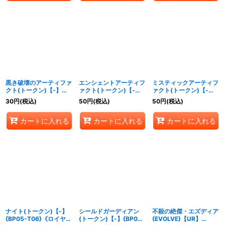
黒き破壊のアーティファ
エンシェントアーティフ
ミスティックアーティフ
クト(トークン)【-】
ァクト(トークン)【-】
ァクト(トークン)【-】
{BP05-T02}《ウィッ
{BP05-T04}《ニュート
{BP05-T05}《ニュート
30
円
(税込)
50
円
(税込)
50
円
(税込)
チ》
ラル》
ラル》
カートに入れる
カートに入れる
カートに入れる
ナイト(トークン)【-】
シールドガーディアン
不殺の絶傑・エズディア
{BP05-T06}《ロイヤ
(トークン)【-】{BP05-
(EVOLVE)【UR】