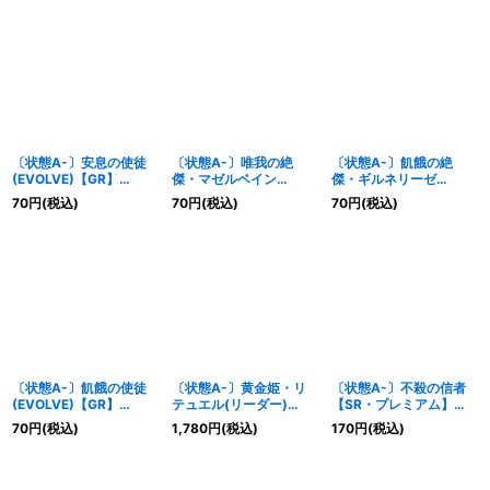
〔状態A-〕安息の使徒
〔状態A-〕唯我の絶
〔状態A-〕飢餓の絶
(EVOLVE)【GR】
傑・マゼルベイン
傑・ギルネリーゼ
{BP05-090}《ビショッ
【LG】{BP05-103}《ニ
【LG】{BP05-105}《ニ
70
円
(税込)
70
円
(税込)
70
円
(税込)
プ》
ュートラル》
ュートラル》
〔状態A-〕飢餓の使徒
〔状態A-〕黄金姫・リ
〔状態A-〕不殺の信者
(EVOLVE)【GR】
テュエル(リーダー)
【SR・プレミアム】
{BP05-107}《ニュート
【-】{BP05-LD06}《ビ
{BP05-P03}《エルフ》
70
円
(税込)
1,780
円
(税込)
170
円
(税込)
ラル》
ショップ》