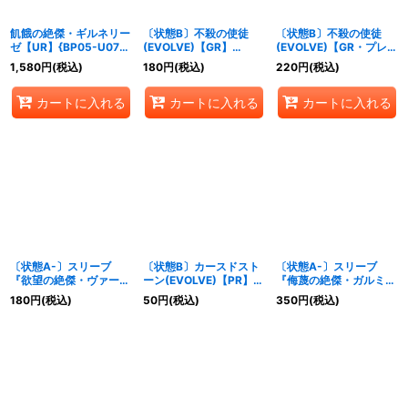
飢餓の絶傑・ギルネリー
〔状態B〕不殺の使徒
〔状態B〕不殺の使徒
ゼ【UR】{BP05-U07}
(EVOLVE)【GR】
(EVOLVE)【GR・プレミ
《ニュートラル》
{BP05-005}《エルフ》
アム】{BP05-P02}《エ
1,580
円
(税込)
180
円
(税込)
220
円
(税込)
ルフ》
カートに入れる
カートに入れる
カートに入れる
〔状態A-〕スリーブ
〔状態B〕カースドスト
〔状態A-〕スリーブ
『欲望の絶傑・ヴァーナ
ーン(EVOLVE)【PR】
『侮蔑の絶傑・ガルミー
レク』10枚【サプライ】
{PR-122}《ドラゴン》
ユ』10枚【サプライ】
180
円
(税込)
50
円
(税込)
350
円
(税込)
{-}《-》
{-}《-》