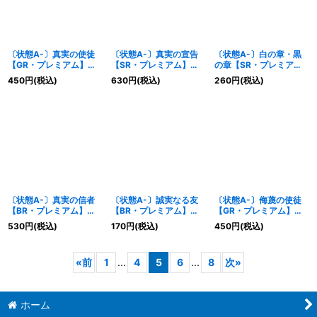
〔状態A-〕真実の使徒
〔状態A-〕真実の宣告
〔状態A-〕白の章・黒
【GR・プレミアム】
【SR・プレミアム】
の章【SR・プレミア
{BP05-P15}《ウィッ
{BP05-P18}《ウィッ
ム】{BP05-P19}《ウィ
450
円
(税込)
630
円
(税込)
260
円
(税込)
チ》
チ》
ッチ》
〔状態A-〕真実の信者
〔状態A-〕誠実なる友
〔状態A-〕侮蔑の使徒
【BR・プレミアム】
【BR・プレミアム】
【GR・プレミアム】
{BP05-P20}《ウィッ
{BP05-P24}《ウィッ
{BP05-P25}《ドラゴ
530
円
(税込)
170
円
(税込)
450
円
(税込)
チ》
チ》
ン》
«
前
1
...
4
5
6
...
8
次
»
ホーム