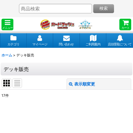
検索
メニュー
カート
カテゴリ
マイページ
問い合わせ
ご利用案内
店頭受取について
ホーム
>
デッキ販売
デッキ販売
表示順変更
閉じる
17
件
表示数
:
並び順
: