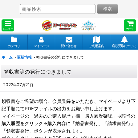
検索
メニュー
カート
カテゴリ
マイページ
問い合わせ
ご利用案内
店頭受取について
ホーム
>
更新情報
>
領収書等の発行につきまして
領収書等の発行につきまして
2022
07
21
年
月
日
領収書をご希望の場合、会員登録をいただき、マイページより下
記手順にてPDFファイルの出力をお願い申し上げます。
マイページの「過去のご購入履歴」欄「購入履歴確認」→該当の
購入履歴をクリック→購入内容に「納品書発行」「請求書発行」
「領収書発行」ボタンが表示されます。