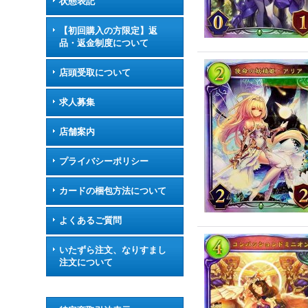
状態表記
【初回購入の方限定】返
品・返金制度について
店頭受取について
求人募集
店舗案内
プライバシーポリシー
カードの梱包方法について
よくあるご質問
いたずら注文、なりすまし
注文について