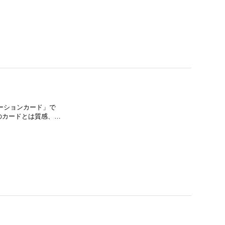
モーションカード」で
E」のカードとは質感、…