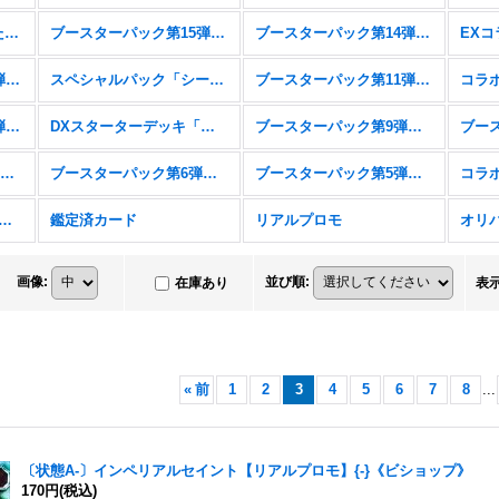
スターターデッキ「新たなる戦場」「燃え尽きぬ炎」
ブースターパック第15弾「絶傑の試練」
ブースターパック第14弾「夢幻の饗宴」
ブースターパック第12弾「黒鉄の侵略者」
スペシャルパック「シーサイド・メモリーズ」
ブースターパック第11弾「宿命の弾丸」
ブースターパック第10弾「Gods of the Arcana」
DXスターターデッキ「学院に咲く双華」「武なる雷鳴」
ブースターパック第9弾「光影の二重奏」
コラボパック&デッキ「アイドルマスター シンデレラガールズ」
ブースターパック第6弾「絶対なる覇者」
ブースターパック第5弾「永劫なる絶傑」
スターパック第4弾「天星神話」
鑑定済カード
リアルプロモ
オリ
画像
:
並び順
:
在庫あり
表
«
前
1
2
3
4
5
6
7
8
...
〔状態A-〕インペリアルセイント【リアルプロモ】{-}《ビショップ》
170円
(税込)