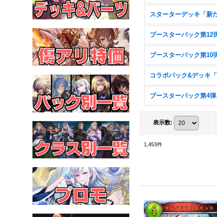
ブー
表示数
:
1,453
件