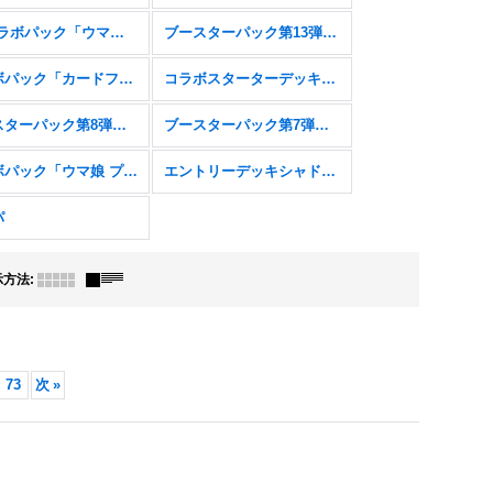
EXコラボパック「ウマ娘 プリティーダービー」
ブースターパック第13弾「暗黒降誕」
コラボパック「カードファイト!! ヴァンガード」
コラボスターターデッキ「聖域の騎士団」「黙示録の炎」
ブースターパック第8弾「次元混沌」
ブースターパック第7弾「森羅鋼鉄」
コラボパック「ウマ娘 プリティーダービー」
エントリーデッキシャドウバースＦ
パ
示方法
:
73
次
»