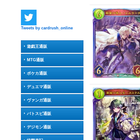
Tweets by cardrush_online
遊戯王通販
MTG通販
ポケカ通販
デュエマ通販
ヴァンガ通販
バトスピ通販
デジモン通販