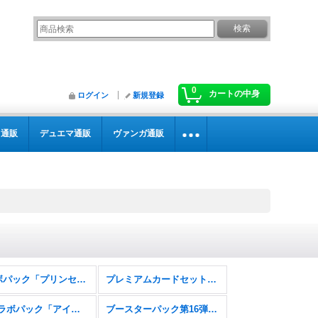
0
カートの中身
ログイン
新規登録
カ通販
デュエマ通販
ヴァンガ通販
コラボパック「プリンセスコネクト！Re:Dive」
プレミアムカードセット「プリンセスコネクト！Re:Dive」
EXコラボパック「アイドルマスター シンデレラガールズ」
ブースターパック第16弾「新たなる創世」