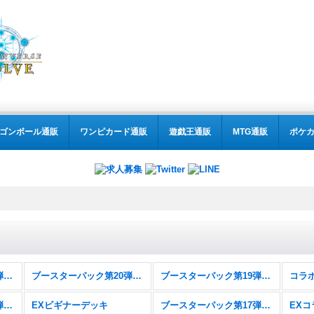
ゴンボール通販
ワンピカード通販
遊戯王通販
MTG通販
ポケ
ブースターパック第21弾「Academy Royale/アカデミー・ロワイヤル」
ブースターパック第20弾「絶傑を継ぐ者」
ブースターパック第19弾「天魔八虐」
ブースターパック第18弾「新約都市・透京」
EXビギナーデッキ
ブースターパック第17弾「ConvergentDestinies/コンヴァージェント・ディスティニー」