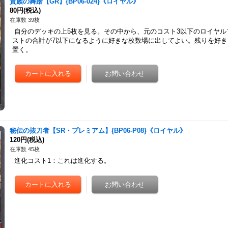
貴族の舞踏【GR】{BP06-024}《ロイヤル》
80円
(税込)
在庫数 39枚
自分のデッキの上5枚を見る。その中から、元のコスト3以下のロイヤル
ストの合計が7以下になるように好きな枚数場に出してよい。残りを好
置く。
秘伝の抜刀者【SR・プレミアム】{BP06-P08}《ロイヤル》
120円
(税込)
在庫数 45枚
進化コスト1：これは進化する。