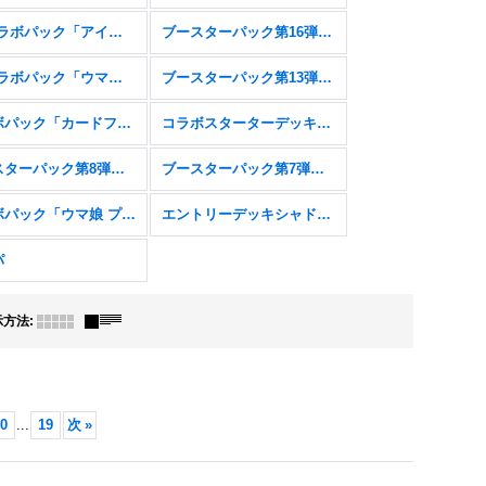
EXコラボパック「アイドルマスター シンデレラガールズ」
ブースターパック第16弾「新たなる創世」
EXコラボパック「ウマ娘 プリティーダービー」
ブースターパック第13弾「暗黒降誕」
コラボパック「カードファイト!! ヴァンガード」
コラボスターターデッキ「聖域の騎士団」「黙示録の炎」
ブースターパック第8弾「次元混沌」
ブースターパック第7弾「森羅鋼鉄」
コラボパック「ウマ娘 プリティーダービー」
エントリーデッキシャドウバースＦ
パ
示方法
:
0
...
19
次
»