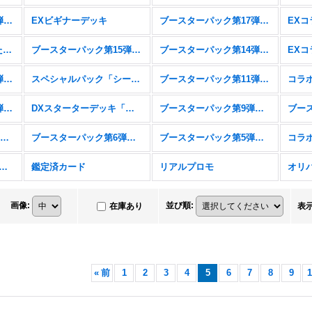
ブースターパック第18弾「新約都市・透京」
EXビギナーデッキ
ブースターパック第17弾「ConvergentDestinies/コンヴァージェント・ディスティニー」
スターターデッキ「新たなる戦場」「燃え尽きぬ炎」
ブースターパック第15弾「絶傑の試練」
ブースターパック第14弾「夢幻の饗宴」
ブースターパック第12弾「黒鉄の侵略者」
スペシャルパック「シーサイド・メモリーズ」
ブースターパック第11弾「宿命の弾丸」
ブースターパック第10弾「Gods of the Arcana」
DXスターターデッキ「学院に咲く双華」「武なる雷鳴」
ブースターパック第9弾「光影の二重奏」
コラボパック&デッキ「アイドルマスター シンデレラガールズ」
ブースターパック第6弾「絶対なる覇者」
ブースターパック第5弾「永劫なる絶傑」
スターパック第4弾「天星神話」
鑑定済カード
リアルプロモ
オリ
画像
:
並び順
:
在庫あり
表
«
前
1
2
3
4
5
6
7
8
9
1