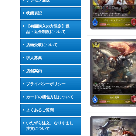
デジモン通販
状態表記
【初回購入の方限定】返
品・返金制度について
店頭受取について
求人募集
店舗案内
プライバシーポリシー
カードの梱包方法について
よくあるご質問
いたずら注文、なりすまし
注文について