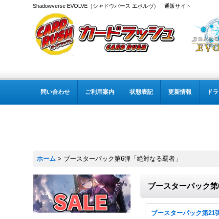
Shadowverse EVOLVE（シャドウバース エボルヴ） 通販サイト
問い合わせ
ご利用案内
状態表記
更新情報
ドラ
ホーム
>
ブースターパック第6弾「絶対なる覇者」
ブースターパック第