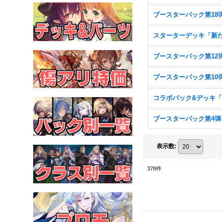
ブー
表示数
:
378
件