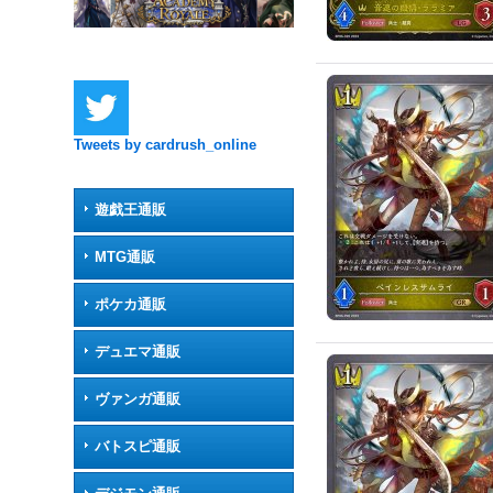
Tweets by cardrush_online
遊戯王通販
MTG通販
ポケカ通販
デュエマ通販
ヴァンガ通販
バトスピ通販