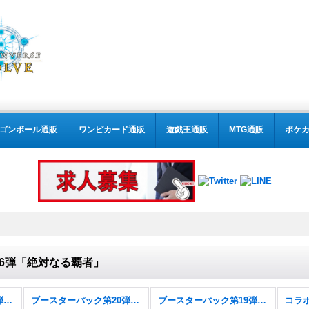
ゴンボール通販
ワンピカード通販
遊戯王通販
MTG通販
ポケ
6弾「絶対なる覇者」
ブースターパック第21弾「Academy Royale/アカデミー・ロワイヤル」
ブースターパック第20弾「絶傑を継ぐ者」
ブースターパック第19弾「天魔八虐」