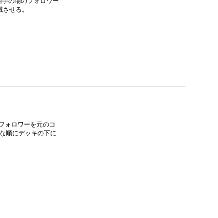
相手の場のフォロワー
滅させる。
フォロワーを元のコ
きな順にデッキの下に