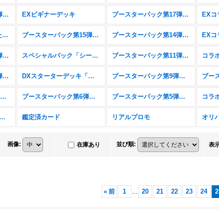
ブースターパック第18弾「新約都市・透京」
EXビギナーデッキ
ブースターパック第17弾「ConvergentDestinies/コンヴァージェント・ディスティニー」
スターターデッキ「新たなる戦場」「燃え尽きぬ炎」
ブースターパック第15弾「絶傑の試練」
ブースターパック第14弾「夢幻の饗宴」
ブースターパック第12弾「黒鉄の侵略者」
スペシャルパック「シーサイド・メモリーズ」
ブースターパック第11弾「宿命の弾丸」
ブースターパック第10弾「Gods of the Arcana」
DXスターターデッキ「学院に咲く双華」「武なる雷鳴」
ブースターパック第9弾「光影の二重奏」
コラボパック&デッキ「アイドルマスター シンデレラガールズ」
ブースターパック第6弾「絶対なる覇者」
ブースターパック第5弾「永劫なる絶傑」
スターパック第4弾「天星神話」
鑑定済カード
リアルプロモ
オリ
画像
:
並び順
:
在庫あり
表
«
前
1
...
20
21
22
23
24
2