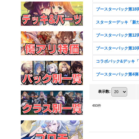
ブー
表示数
:
493
件