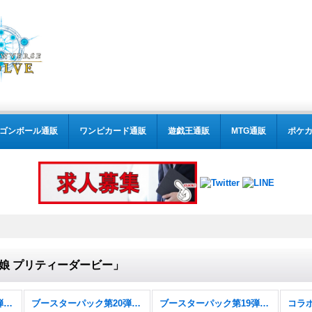
ゴンボール通販
ワンピカード通販
遊戯王通販
MTG通販
ポケ
娘 プリティーダービー」
ブースターパック第21弾「Academy Royale/アカデミー・ロワイヤル」
ブースターパック第20弾「絶傑を継ぐ者」
ブースターパック第19弾「天魔八虐」