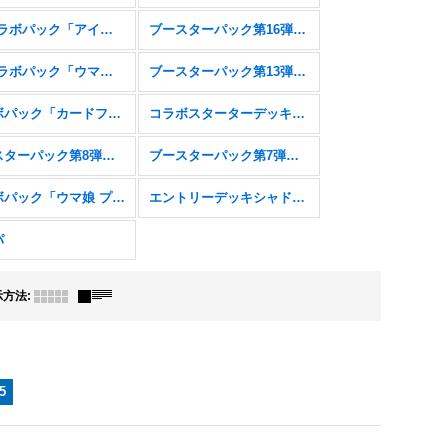
EXコラボパック「アイドルマスター シンデレラガールズ」
ブースターパック第16弾「新たなる創世」
EXコラボパック「ウマ娘 プリティーダービー」
ブースターパック第13弾「暗黒降誕」
コラボパック「カードファイト!! ヴァンガード」
コラボスターターデッキ「聖域の騎士団」「黙示録の炎」
ブースターパック第8弾「次元混沌」
ブースターパック第7弾「森羅鋼鉄」
コラボパック「ウマ娘 プリティーダービー」
エントリーデッキシャドウバースＦ
パ
示方法
:
5