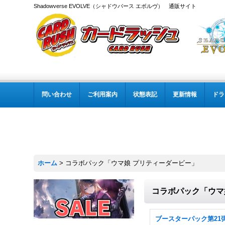
Shadowverse EVOLVE（シャドウバース エボルヴ） 通販サイト
問い合わせ
ご利用案内
状態表記
更新情報
ドラ
ホーム
>
コラボパック「ウマ娘 プリティーダービー」
コラボパック「ウマ