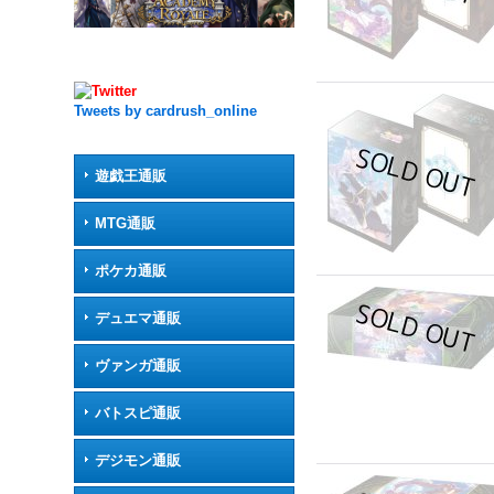
Tweets by cardrush_online
遊戯王通販
MTG通販
ポケカ通販
デュエマ通販
ヴァンガ通販
バトスピ通販
デジモン通販